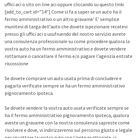
uffici aci o sito on line aci oppure cliccando su questo link
:
[add_to_cart id=”14″] Come si fa a saper se un auto ha il
fermo amministrativo o un altro gravame’ E’ semplice
munitevi di targa dell’auto che dovete ispezionare recatevi
presso gli uffici aci o usufruendo del nostro servizio avrete
una consulenza professionale su come procedere qualora la
vostra auto ha un fermo amministrativo e dovete vendere
rottamare o cancellare il fermo e/o pagare l’agenzia entrate
riscossione
Se dovete comprare un auto usata prima di concludere e
pagarla verificate sempre se ha un fermo amministrativo
pignoramento ipoteca.
Se dovete vendere la vostra auto usata verificate sempre se
ha il fermo amministrativo pignoramento ipoteca, qualora
aveste un gravame con la nostra consulenza sapreste come
risolvere e dove, vi indirizzeremo sul percorso giusto e legale
per riscattare la vostra auto con L’ente esattoriale, vi