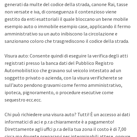
generati da multe del codice della strada, canone Rai, tasse
non versate e iva, di conseguenza il contenzioso viene
gestito da enti esattoriali il quale bloccano un bene mobile
esempio auto o immobile esempio case, applicando il fermo
amministrativo su un auto inibiscono la circolazione e
sanzionano coloro che trasgrediscono il codice della strada.
Visura auto: Consente quindi di eseguire la verifica degli atti
registrati presso la banca dati del Pubblico Registro
Automobilistico che gravano sul veicolo intestato ad un
soggetto privato o azienda, con la visura verificherete se
sull’auto pendono gravami come fermo amministrativo,
ipoteca, pignoramento, o procedure esecutive come
sequestro ecc.ecc.
Chi può richiedere una visura auto? Tutti! È un accesso ai dati
informatici di aci e p.r.a chiaramente è a pagamento!
Direttamente agli uffci p.r.a della tua zona il costo è di 7,00
circa ma dovrete prepararvi per interminabili attese, oppure