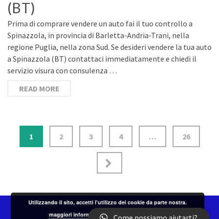
(BT)
Prima di comprare vendere un auto fai il tuo controllo a
Spinazzola, in provincia di Barletta-Andria-Trani, nella
regione Puglia, nella zona Sud. Se desideri vendere la tua auto
a Spinazzola (BT) contattaci immediatamente e chiedi il
servizio visura con consulenza …
READ MORE
Navigazione
1
2
3
4
…
26
articoli
Utilizzando il sito, accetti l'utilizzo dei cookie da parte nostra.
Accetto
maggiori informazioni
Come possiamo aiutarti?