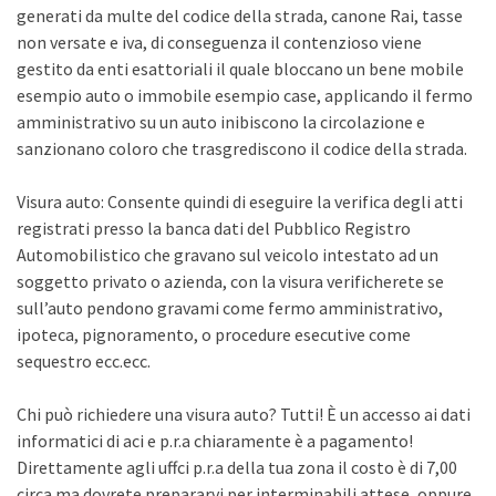
generati da multe del codice della strada, canone Rai, tasse
non versate e iva, di conseguenza il contenzioso viene
gestito da enti esattoriali il quale bloccano un bene mobile
esempio auto o immobile esempio case, applicando il fermo
amministrativo su un auto inibiscono la circolazione e
sanzionano coloro che trasgrediscono il codice della strada.
Visura auto: Consente quindi di eseguire la verifica degli atti
registrati presso la banca dati del Pubblico Registro
Automobilistico che gravano sul veicolo intestato ad un
soggetto privato o azienda, con la visura verificherete se
sull’auto pendono gravami come fermo amministrativo,
ipoteca, pignoramento, o procedure esecutive come
sequestro ecc.ecc.
Chi può richiedere una visura auto? Tutti! È un accesso ai dati
informatici di aci e p.r.a chiaramente è a pagamento!
Direttamente agli uffci p.r.a della tua zona il costo è di 7,00
circa ma dovrete prepararvi per interminabili attese, oppure