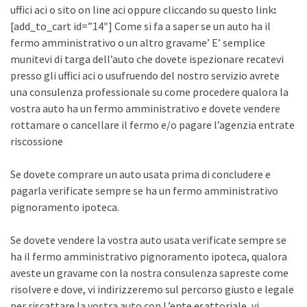
uffici aci o sito on line aci oppure cliccando su questo link
:
[add_to_cart id=”14″] Come si fa a saper se un auto ha il
fermo amministrativo o un altro gravame’ E’ semplice
munitevi di targa dell’auto che dovete ispezionare recatevi
presso gli uffici aci o usufruendo del nostro servizio avrete
una consulenza professionale su come procedere qualora la
vostra auto ha un fermo amministrativo e dovete vendere
rottamare o cancellare il fermo e/o pagare l’agenzia entrate
riscossione
Se dovete comprare un auto usata prima di concludere e
pagarla verificate sempre se ha un fermo amministrativo
pignoramento ipoteca.
Se dovete vendere la vostra auto usata verificate sempre se
ha il fermo amministrativo pignoramento ipoteca, qualora
aveste un gravame con la nostra consulenza sapreste come
risolvere e dove, vi indirizzeremo sul percorso giusto e legale
per riscattare la vostra auto con L’ente esattoriale, vi