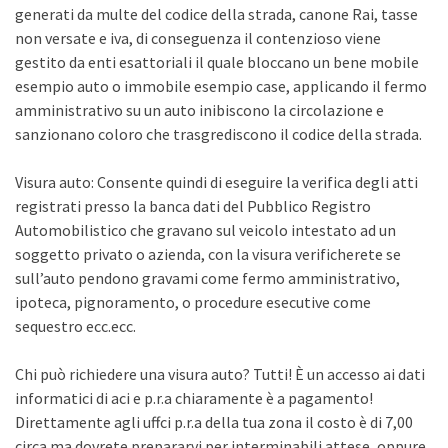
generati da multe del codice della strada, canone Rai, tasse
non versate e iva, di conseguenza il contenzioso viene
gestito da enti esattoriali il quale bloccano un bene mobile
esempio auto o immobile esempio case, applicando il fermo
amministrativo su un auto inibiscono la circolazione e
sanzionano coloro che trasgrediscono il codice della strada.
Visura auto: Consente quindi di eseguire la verifica degli atti
registrati presso la banca dati del Pubblico Registro
Automobilistico che gravano sul veicolo intestato ad un
soggetto privato o azienda, con la visura verificherete se
sull’auto pendono gravami come fermo amministrativo,
ipoteca, pignoramento, o procedure esecutive come
sequestro ecc.ecc.
Chi può richiedere una visura auto? Tutti! È un accesso ai dati
informatici di aci e p.r.a chiaramente è a pagamento!
Direttamente agli uffci p.r.a della tua zona il costo è di 7,00
circa ma dovrete prepararvi per interminabili attese, oppure