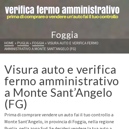
Foggia
HOME
»
PUGLIA
»
FOGGIA
»
VISURA AUTO E VERIFICA FERMO
AMMINISTRATIVO A MONTE SANT’ANGELO (FG)
Visura auto e verifica
fermo amministrativo
a Monte Sant’Angelo
(FG)
Prima di comprare vendere un auto fai il tuo controllo a
Monte Sant’Angelo, in provincia di Foggia, nella regione
Puglia, nella zona Sud. Se desideri vendere la tua auto a