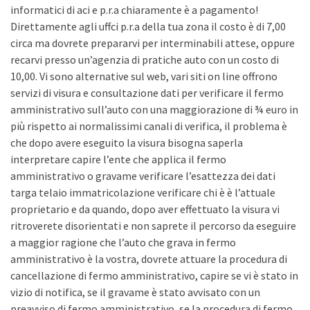
informatici di aci e p.r.a chiaramente è a pagamento!
Direttamente agli uffci p.r.a della tua zona il costo è di 7,00
circa ma dovrete prepararvi per interminabili attese, oppure
recarvi presso un’agenzia di pratiche auto con un costo di
10,00. Vi sono alternative sul web, vari siti on line offrono
servizi di visura e consultazione dati per verificare il fermo
amministrativo sull’auto con una maggiorazione di ¾ euro in
più rispetto ai normalissimi canali di verifica, il problema è
che dopo avere eseguito la visura bisogna saperla
interpretare capire l’ente che applica il fermo
amministrativo o gravame verificare l’esattezza dei dati
targa telaio immatricolazione verificare chi è è l’attuale
proprietario e da quando, dopo aver effettuato la visura vi
ritroverete disorientati e non saprete il percorso da eseguire
a maggior ragione che l’auto che grava in fermo
amministrativo è la vostra, dovrete attuare la procedura di
cancellazione di fermo amministrativo, capire se vi è stato in
vizio di notifica, se il gravame è stato avvisato con un
preavviso di fermo amministrativo, se la procedura di fermo