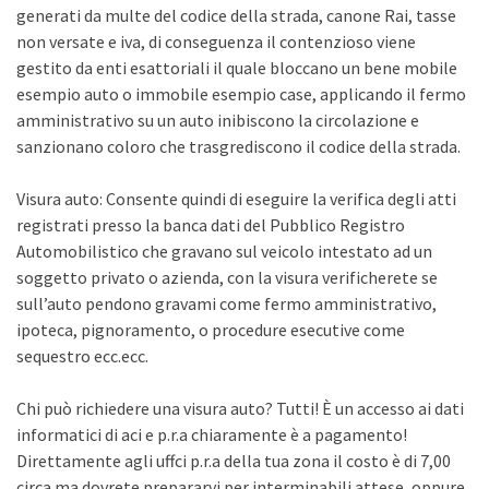
generati da multe del codice della strada, canone Rai, tasse
non versate e iva, di conseguenza il contenzioso viene
gestito da enti esattoriali il quale bloccano un bene mobile
esempio auto o immobile esempio case, applicando il fermo
amministrativo su un auto inibiscono la circolazione e
sanzionano coloro che trasgrediscono il codice della strada.
Visura auto: Consente quindi di eseguire la verifica degli atti
registrati presso la banca dati del Pubblico Registro
Automobilistico che gravano sul veicolo intestato ad un
soggetto privato o azienda, con la visura verificherete se
sull’auto pendono gravami come fermo amministrativo,
ipoteca, pignoramento, o procedure esecutive come
sequestro ecc.ecc.
Chi può richiedere una visura auto? Tutti! È un accesso ai dati
informatici di aci e p.r.a chiaramente è a pagamento!
Direttamente agli uffci p.r.a della tua zona il costo è di 7,00
circa ma dovrete prepararvi per interminabili attese, oppure