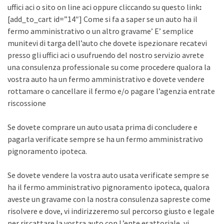
uffici aci o sito on line aci oppure cliccando su questo link
:
[add_to_cart id=”14″] Come si fa a saper se un auto ha il
fermo amministrativo o un altro gravame’ E’ semplice
munitevi di targa dell’auto che dovete ispezionare recatevi
presso gli uffici aci o usufruendo del nostro servizio avrete
una consulenza professionale su come procedere qualora la
vostra auto ha un fermo amministrativo e dovete vendere
rottamare o cancellare il fermo e/o pagare l’agenzia entrate
riscossione
Se dovete comprare un auto usata prima di concludere e
pagarla verificate sempre se ha un fermo amministrativo
pignoramento ipoteca.
Se dovete vendere la vostra auto usata verificate sempre se
ha il fermo amministrativo pignoramento ipoteca, qualora
aveste un gravame con la nostra consulenza sapreste come
risolvere e dove, vi indirizzeremo sul percorso giusto e legale
per riscattare la vostra auto con L’ente esattoriale, vi