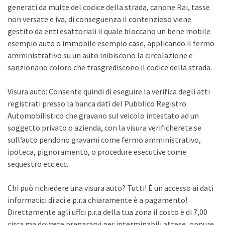
generati da multe del codice della strada, canone Rai, tasse
non versate e iva, di conseguenza il contenzioso viene
gestito da enti esattoriali il quale bloccano un bene mobile
esempio auto o immobile esempio case, applicando il fermo
amministrativo su un auto inibiscono la circolazione e
sanzionano coloro che trasgrediscono il codice della strada.
Visura auto: Consente quindi di eseguire la verifica degli atti
registrati presso la banca dati del Pubblico Registro
Automobilistico che gravano sul veicolo intestato ad un
soggetto privato o azienda, con la visura verificherete se
sull’auto pendono gravami come fermo amministrativo,
ipoteca, pignoramento, o procedure esecutive come
sequestro ecc.ecc.
Chi può richiedere una visura auto? Tutti! È un accesso ai dati
informatici di aci e p.r.a chiaramente è a pagamento!
Direttamente agli uffci p.r.a della tua zona il costo è di 7,00
circa ma dovrete prepararvi per interminabili attese, oppure