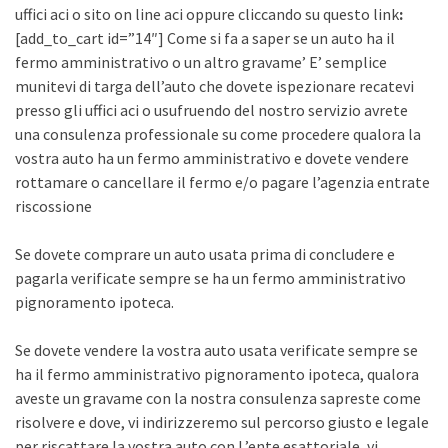
uffici aci o sito on line aci oppure cliccando su questo link
:
[add_to_cart id=”14″] Come si fa a saper se un auto ha il
fermo amministrativo o un altro gravame’ E’ semplice
munitevi di targa dell’auto che dovete ispezionare recatevi
presso gli uffici aci o usufruendo del nostro servizio avrete
una consulenza professionale su come procedere qualora la
vostra auto ha un fermo amministrativo e dovete vendere
rottamare o cancellare il fermo e/o pagare l’agenzia entrate
riscossione
Se dovete comprare un auto usata prima di concludere e
pagarla verificate sempre se ha un fermo amministrativo
pignoramento ipoteca.
Se dovete vendere la vostra auto usata verificate sempre se
ha il fermo amministrativo pignoramento ipoteca, qualora
aveste un gravame con la nostra consulenza sapreste come
risolvere e dove, vi indirizzeremo sul percorso giusto e legale
per riscattare la vostra auto con L’ente esattoriale, vi