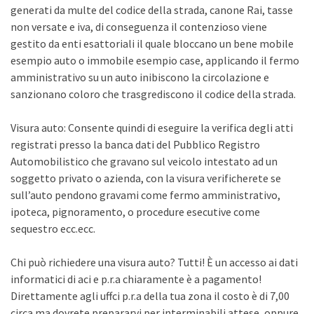
generati da multe del codice della strada, canone Rai, tasse
non versate e iva, di conseguenza il contenzioso viene
gestito da enti esattoriali il quale bloccano un bene mobile
esempio auto o immobile esempio case, applicando il fermo
amministrativo su un auto inibiscono la circolazione e
sanzionano coloro che trasgrediscono il codice della strada.
Visura auto: Consente quindi di eseguire la verifica degli atti
registrati presso la banca dati del Pubblico Registro
Automobilistico che gravano sul veicolo intestato ad un
soggetto privato o azienda, con la visura verificherete se
sull’auto pendono gravami come fermo amministrativo,
ipoteca, pignoramento, o procedure esecutive come
sequestro ecc.ecc.
Chi può richiedere una visura auto? Tutti! È un accesso ai dati
informatici di aci e p.r.a chiaramente è a pagamento!
Direttamente agli uffci p.r.a della tua zona il costo è di 7,00
circa ma dovrete prepararvi per interminabili attese, oppure