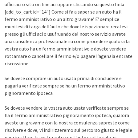
uffici aci o sito on line aci oppure cliccando su questo link
:
[add_to_cart id=”14″] Come si fa a saper se un auto ha il
fermo amministrativo o un altro gravame’ E’ semplice
munitevi di targa dell’auto che dovete ispezionare recatevi
presso gli uffici aci o usufruendo del nostro servizio avrete
una consulenza professionale su come procedere qualora la
vostra auto ha un fermo amministrativo e dovete vendere
rottamare o cancellare il fermo e/o pagare l’agenzia entrate
riscossione
Se dovete comprare un auto usata prima di concludere e
pagarla verificate sempre se ha un fermo amministrativo
pignoramento ipoteca.
Se dovete vendere la vostra auto usata verificate sempre se
ha il fermo amministrativo pignoramento ipoteca, qualora
aveste un gravame con la nostra consulenza sapreste come
risolvere e dove, vi indirizzeremo sul percorso giusto e legale
per riscattare la vostra auto con L’ente esattoriale, vi