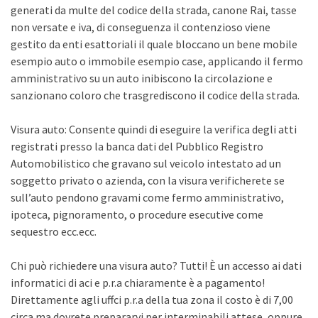
generati da multe del codice della strada, canone Rai, tasse
non versate e iva, di conseguenza il contenzioso viene
gestito da enti esattoriali il quale bloccano un bene mobile
esempio auto o immobile esempio case, applicando il fermo
amministrativo su un auto inibiscono la circolazione e
sanzionano coloro che trasgrediscono il codice della strada.
Visura auto: Consente quindi di eseguire la verifica degli atti
registrati presso la banca dati del Pubblico Registro
Automobilistico che gravano sul veicolo intestato ad un
soggetto privato o azienda, con la visura verificherete se
sull’auto pendono gravami come fermo amministrativo,
ipoteca, pignoramento, o procedure esecutive come
sequestro ecc.ecc.
Chi può richiedere una visura auto? Tutti! È un accesso ai dati
informatici di aci e p.r.a chiaramente è a pagamento!
Direttamente agli uffci p.r.a della tua zona il costo è di 7,00
circa ma dovrete prepararvi per interminabili attese, oppure