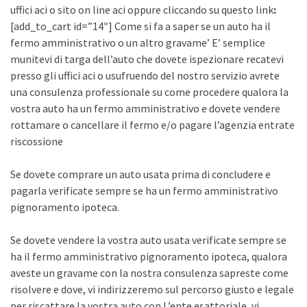
uffici aci o sito on line aci oppure cliccando su questo link
:
[add_to_cart id=”14″] Come si fa a saper se un auto ha il
fermo amministrativo o un altro gravame’ E’ semplice
munitevi di targa dell’auto che dovete ispezionare recatevi
presso gli uffici aci o usufruendo del nostro servizio avrete
una consulenza professionale su come procedere qualora la
vostra auto ha un fermo amministrativo e dovete vendere
rottamare o cancellare il fermo e/o pagare l’agenzia entrate
riscossione
Se dovete comprare un auto usata prima di concludere e
pagarla verificate sempre se ha un fermo amministrativo
pignoramento ipoteca.
Se dovete vendere la vostra auto usata verificate sempre se
ha il fermo amministrativo pignoramento ipoteca, qualora
aveste un gravame con la nostra consulenza sapreste come
risolvere e dove, vi indirizzeremo sul percorso giusto e legale
per riscattare la vostra auto con L’ente esattoriale, vi