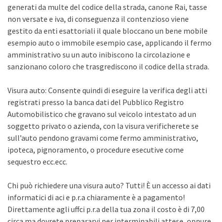
generati da multe del codice della strada, canone Rai, tasse
non versate e iva, di conseguenza il contenzioso viene
gestito da enti esattoriali il quale bloccano un bene mobile
esempio auto o immobile esempio case, applicando il fermo
amministrativo su un auto inibiscono la circolazione e
sanzionano coloro che trasgrediscono il codice della strada.
Visura auto: Consente quindi di eseguire la verifica degli atti
registrati presso la banca dati del Pubblico Registro
Automobilistico che gravano sul veicolo intestato ad un
soggetto privato o azienda, con la visura verificherete se
sull’auto pendono gravami come fermo amministrativo,
ipoteca, pignoramento, o procedure esecutive come
sequestro ecc.ecc.
Chi può richiedere una visura auto? Tutti! È un accesso ai dati
informatici di aci e p.r.a chiaramente è a pagamento!
Direttamente agli uffci p.r.a della tua zona il costo è di 7,00
circa ma dovrete prepararvi per interminabili attese, oppure