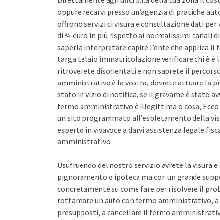
Direttamente agli uffci p.r.a della tua zona il co
oppure recarvi presso un’agenzia di pratiche auto 
offrono servizi di visura e consultazione dati pe
di ¾ euro in più rispetto ai normalissimi canali d
saperla interpretare capire l’ente che applica il
targa telaio immatricolazione verificare chi è è l
ritroverete disorientati e non saprete il percors
amministrativo è la vostra, dovrete attuare la pr
stato in vizio di notifica, se il gravame è stato 
fermo amministrativo è illegittima o cosa, Ecco 
un sito programmato all’espletamento della vis
esperto in vivavoce a darvi assistenza legale fis
amministrativo.
Usufruendo del nostro servizio avrete la visura e
pignoramento o ipoteca ma con un grande support
concretamente su come fare per risolvere il pro
rottamare un auto con fermo amministrativo, a 
presupposti, a cancellare il fermo amministrativo