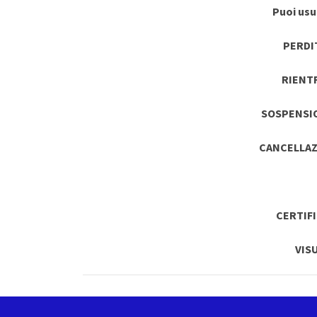
Puoi usuf
PERDI
RIENT
SOSPENSI
CANCELLAZ
CERTIF
VIS