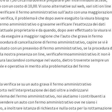
sto è di 7,00 circa ma dovrete prepararvi per interminabili attese,
con un costo di 10,00. Vi sono alternative sul web, vari siti on line
r verificare il fermo amministrativo sull’auto con una maggiorazio
i verifica, il problema è che dopo avere eseguito la visura bisogna
 fermo amministrativo o gravame verificare l’esattezza dei dati
’attuale proprietario e da quando, dopo aver effettuato la visura vi
o da eseguire a maggior ragione che l’auto che grava in fermo
ocedura di cancellazione di fermo amministrativo, capire se vi è
avvisato con un preavviso di fermo amministrativo, se la procedura d
la nostra presenza on line, verificafermoamministrativo.it non è
ura lasciandovi comunque nel vuoto, dietro troverete sempre un
cale e operativa in merito alla problematica del fermo
 la verifica se su un auto grava il fermo amministrativo
o nell’interpretazione dei dati oltre a indirizzarvi
blema del fermo amministrativo, noi aiutiamo i contribuenti a
vendere un auto con fermo amministrativo ove ne siano i
, a inoltrare istanza di richiesta e nulla osta per la rottamazione