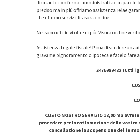
di un auto con fermo amministrativo, in parole br
preciso ma in più offriamo assistenza relae garant
che offrono servizi di visura on line.
Nessuno ufficio vi offre di più! Visura on line ve
Assistenza Legale fiscale! Pima di vendere un au
gravame pignoramento o ipoteca e fatelo fare a 
3476989482 Tutti i 
COS
CO
COSTO NOSTRO SERVIZIO 18,00 ma avrete vi
procedere per la rottamazione della vostra a
cancellazione la sospensione del ferm