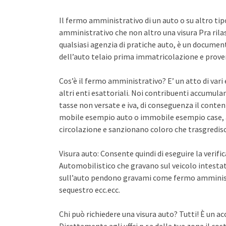
Il fermo amministrativo di un auto o su altro ti
amministrativo che non altro una visura Pra rila
qualsiasi agenzia di pratiche auto, è un documento 
dell’auto telaio prima immatricolazione e proven
Cos’è il fermo amministrativo? E’ un atto di var
altri enti esattoriali. Noi contribuenti accumula
tasse non versate e iva, di conseguenza il conten
mobile esempio auto o immobile esempio case, a
circolazione e sanzionano coloro che trasgredisco
Visura auto: Consente quindi di eseguire la verifi
Automobilistico che gravano sul veicolo intestato
sull’auto pendono gravami come fermo amminist
sequestro ecc.ecc.
Chi può richiedere una visura auto? Tutti! È un ac