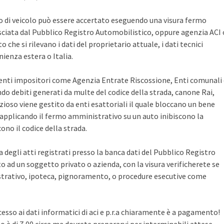
po di veicolo può essere accertato eseguendo una visura fermo
sciata dal Pubblico Registro Automobilistico, oppure agenzia ACI 
che si rilevano i dati del proprietario attuale, i dati tecnici
ienza estera o Italia.
i enti impositori come Agenzia Entrate Riscossione, Enti comunali
ndo debiti generati da multe del codice della strada, canone Rai,
zioso viene gestito da enti esattoriali il quale bloccano un bene
pplicando il fermo amministrativo su un auto inibiscono la
no il codice della strada.
ca degli atti registrati presso la banca dati del Pubblico Registro
 ad un soggetto privato o azienda, con la visura verificherete se
rativo, ipoteca, pignoramento, o procedure esecutive come
cesso ai dati informatici di aci e p.r.a chiaramente è a pagamento!