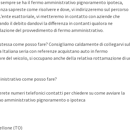
te sempre se ha il fermo amministrativo pignoramento ipoteca,
nza sapreste come risolvere e dove, vi indirizzeremo sul percorso
n L’ente esattoriale, vi metteremo in contatto con aziende che
do il debito dandovi la differenza in contanti qualora ne
llazione del provvedimento di fermo amministrativo.
a stessa come posso fare? Consigliamo caldamente di collegarvi su
Italiana seria con referenze acquistano auto in fermo
ore del veicolo, si occupano anche della relativa rottamazione di u
inistrativo come posso fare?
ete numeri telefonici contatti per chiedere su come avviare la
rmo amministrativo pignoramento o ipoteca
tellone (TO)