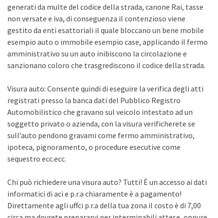
generati da multe del codice della strada, canone Rai, tasse
non versate e iva, di conseguenza il contenzioso viene
gestito da enti esattoriali il quale bloccano un bene mobile
esempio auto o immobile esempio case, applicando il fermo
amministrativo su un auto inibiscono la circolazione e
sanzionano coloro che trasgrediscono il codice della strada.
Visura auto: Consente quindi di eseguire la verifica degli atti
registrati presso la banca dati del Pubblico Registro
Automobilistico che gravano sul veicolo intestato ad un
soggetto privato o azienda, con la visura verificherete se
sull’auto pendono gravami come fermo amministrativo,
ipoteca, pignoramento, o procedure esecutive come
sequestro ecc.ecc.
Chi può richiedere una visura auto? Tutti! È un accesso ai dati
informatici di aci e p.r.a chiaramente è a pagamento!
Direttamente agli uffci p.r.a della tua zona il costo è di 7,00
circa ma dovrete prepararvi per interminabili attese, oppure