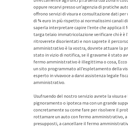
Direttamente agli uffci p.r.a della tua zona il co
oppure recarvi presso un’agenzia di pratiche auto 
offrono servizi di visura e consultazione dati pe
di ¾ euro in più rispetto ai normalissimi canali d
saperla interpretare capire l’ente che applica il
targa telaio immatricolazione verificare chi è è l
ritroverete disorientati e non saprete il percors
amministrativo è la vostra, dovrete attuare la pr
stato in vizio di notifica, se il gravame è stato 
fermo amministrativo è illegittima o cosa, Ecco 
un sito programmato all’espletamento della vis
esperto in vivavoce a darvi assistenza legale fis
amministrativo.
Usufruendo del nostro servizio avrete la visura e
pignoramento o ipoteca ma con un grande support
concretamente su come fare per risolvere il pro
rottamare un auto con fermo amministrativo, a 
presupposti, a cancellare il fermo amministrativo