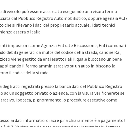
po di veicolo può essere accertato eseguendo una visura fermo
sciata dal Pubblico Registro Automobilistico, oppure agenzia ACI 
che si rilevano i dati del proprietario attuale, i dati tecnici
ienza estera o Italia.
i enti impositori come Agenzia Entrate Riscossione, Enti comunali
ndo debiti generati da multe del codice della strada, canone Rai,
zioso viene gestito da enti esattoriali il quale bloccano un bene
pplicando il fermo amministrativo su un auto inibiscono la
no il codice della strada.
ca degli atti registrati presso la banca dati del Pubblico Registro
 ad un soggetto privato o azienda, con la visura verificherete se
rativo, ipoteca, pignoramento, o procedure esecutive come
cesso ai dati informatici di aci e p.r.a chiaramente è a pagamento!