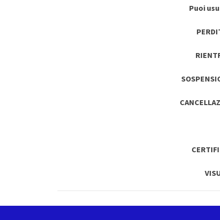
Puoi usuf
PERDI
RIENT
SOSPENSI
CANCELLAZ
CERTIF
VIS