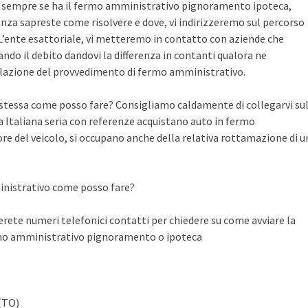
te sempre se ha il fermo amministrativo pignoramento ipoteca,
nza sapreste come risolvere e dove, vi indirizzeremo sul percorso
n L’ente esattoriale, vi metteremo in contatto con aziende che
do il debito dandovi la differenza in contanti qualora ne
llazione del provvedimento di fermo amministrativo.
a stessa come posso fare? Consigliamo caldamente di collegarvi su
Italiana seria con referenze acquistano auto in fermo
ore del veicolo, si occupano anche della relativa rottamazione di u
inistrativo come posso fare?
ete numeri telefonici contatti per chiedere su come avviare la
rmo amministrativo pignoramento o ipoteca
 (TO)