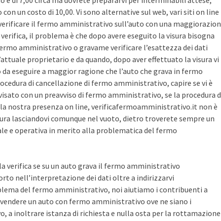
sto è di 7,00 circa ma dovrete prepararvi per interminabili attese,
con un costo di 10,00. Vi sono alternative sul web, vari siti on line
r verificare il fermo amministrativo sull’auto con una maggiorazio
i verifica, il problema è che dopo avere eseguito la visura bisogna
 fermo amministrativo o gravame verificare l’esattezza dei dati
’attuale proprietario e da quando, dopo aver effettuato la visura vi
o da eseguire a maggior ragione che l’auto che grava in fermo
ocedura di cancellazione di fermo amministrativo, capire se vi è
avvisato con un preavviso di fermo amministrativo, se la procedura d
la nostra presenza on line, verificafermoamministrativo.it non è
ura lasciandovi comunque nel vuoto, dietro troverete sempre un
cale e operativa in merito alla problematica del fermo
 la verifica se su un auto grava il fermo amministrativo
o nell’interpretazione dei dati oltre a indirizzarvi
blema del fermo amministrativo, noi aiutiamo i contribuenti a
vendere un auto con fermo amministrativo ove ne siano i
, a inoltrare istanza di richiesta e nulla osta per la rottamazione