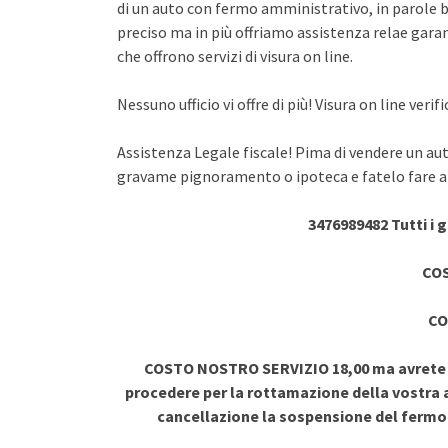
di un auto con fermo amministrativo, in parole br
preciso ma in più offriamo assistenza relae garant
che offrono servizi di visura on line.
Nessuno ufficio vi offre di più! Visura on line ve
Assistenza Legale fiscale! Pima di vendere un au
gravame pignoramento o ipoteca e fatelo fare a 
3476989482 Tutti i 
COS
CO
COSTO NOSTRO SERVIZIO 18,00 ma avrete vi
procedere per la rottamazione della vostra a
cancellazione la sospensione del ferm