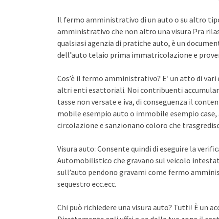
Il fermo amministrativo di un auto o su altro ti
amministrativo che non altro una visura Pra rila
qualsiasi agenzia di pratiche auto, è un documento 
dell’auto telaio prima immatricolazione e proven
Cos’è il fermo amministrativo? E’ un atto di var
altri enti esattoriali. Noi contribuenti accumula
tasse non versate e iva, di conseguenza il conten
mobile esempio auto o immobile esempio case, a
circolazione e sanzionano coloro che trasgredisco
Visura auto: Consente quindi di eseguire la verifi
Automobilistico che gravano sul veicolo intestato
sull’auto pendono gravami come fermo amminist
sequestro ecc.ecc.
Chi può richiedere una visura auto? Tutti! È un ac