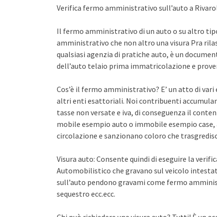
Verifica fermo amministrativo sull’auto a Rivar
Il fermo amministrativo di un auto o su altro ti
amministrativo che non altro una visura Pra rila
qualsiasi agenzia di pratiche auto, è un documento 
dell’auto telaio prima immatricolazione e proven
Cos’è il fermo amministrativo? E’ un atto di var
altri enti esattoriali. Noi contribuenti accumula
tasse non versate e iva, di conseguenza il conten
mobile esempio auto o immobile esempio case, a
circolazione e sanzionano coloro che trasgredisco
Visura auto: Consente quindi di eseguire la verifi
Automobilistico che gravano sul veicolo intestato
sull’auto pendono gravami come fermo amminist
sequestro ecc.ecc.