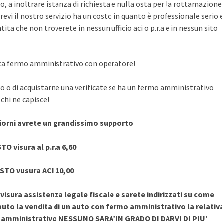
, a inoltrare istanza di richiesta e nulla osta per la rottamazione
evi il nostro servizio ha un costo in quanto è professionale serio 
ita che non troverete in nessun ufficio aci o p.r.a e in nessun sito
rifica fermo amministrativo con operatore!
to o di acquistarne una verificate se ha un fermo amministrativo
chi ne capisce!
giorni avrete un grandissimo supporto
TO visura al p.r.a 6,60
STO vusura ACI 10,00
sura assistenza legale fiscale e sarete indirizzati su come
uto la vendita di un auto con fermo amministrativo la relativ
o amministrativo NESSUNO SARA’IN GRADO DI DARVI DI PIU’