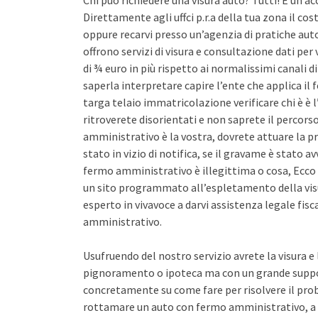
Chi può richiedere una visura auto? Tutti! È un ac
Direttamente agli uffci p.r.a della tua zona il co
oppure recarvi presso un’agenzia di pratiche auto 
offrono servizi di visura e consultazione dati pe
di ¾ euro in più rispetto ai normalissimi canali d
saperla interpretare capire l’ente che applica il
targa telaio immatricolazione verificare chi è è l
ritroverete disorientati e non saprete il percors
amministrativo è la vostra, dovrete attuare la pr
stato in vizio di notifica, se il gravame è stato 
fermo amministrativo è illegittima o cosa, Ecco 
un sito programmato all’espletamento della vis
esperto in vivavoce a darvi assistenza legale fis
amministrativo.
Usufruendo del nostro servizio avrete la visura e
pignoramento o ipoteca ma con un grande support
concretamente su come fare per risolvere il pro
rottamare un auto con fermo amministrativo, a 