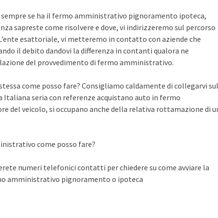
te sempre se ha il fermo amministrativo pignoramento ipoteca,
nza sapreste come risolvere e dove, vi indirizzeremo sul percorso
n L’ente esattoriale, vi metteremo in contatto con aziende che
do il debito dandovi la differenza in contanti qualora ne
llazione del provvedimento di fermo amministrativo.
a stessa come posso fare? Consigliamo caldamente di collegarvi su
Italiana seria con referenze acquistano auto in fermo
ore del veicolo, si occupano anche della relativa rottamazione di u
inistrativo come posso fare?
ete numeri telefonici contatti per chiedere su come avviare la
rmo amministrativo pignoramento o ipoteca