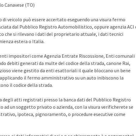
olo Canavese (TO)
po di veicolo può essere accertato eseguendo una visura fermo
sciata dal Pubblico Registro Automobilistico, oppure agenzia ACI 
che si rilevano i dati del proprietario attuale, i dati tecnici
ienza estera o Italia.
i enti impositori come Agenzia Entrate Riscossione, Enti comunali
ndo debiti generati da multe del codice della strada, canone Rai,
zioso viene gestito da enti esattoriali il quale bloccano un bene
pplicando il fermo amministrativo su un auto inibiscono la
no il codice della strada.
ca degli atti registrati presso la banca dati del Pubblico Registro
 ad un soggetto privato o azienda, con la visura verificherete se
rativo, ipoteca, pignoramento, o procedure esecutive come