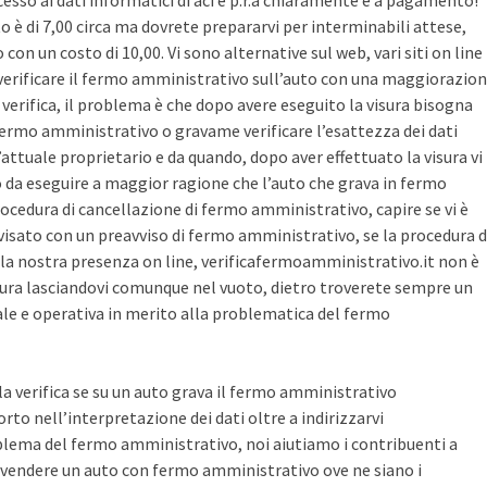
cesso ai dati informatici di aci e p.r.a chiaramente è a pagamento!
sto è di 7,00 circa ma dovrete prepararvi per interminabili attese,
con un costo di 10,00. Vi sono alternative sul web, vari siti on line
r verificare il fermo amministrativo sull’auto con una maggiorazio
i verifica, il problema è che dopo avere eseguito la visura bisogna
 fermo amministrativo o gravame verificare l’esattezza dei dati
’attuale proprietario e da quando, dopo aver effettuato la visura vi
o da eseguire a maggior ragione che l’auto che grava in fermo
ocedura di cancellazione di fermo amministrativo, capire se vi è
avvisato con un preavviso di fermo amministrativo, se la procedura d
la nostra presenza on line, verificafermoamministrativo.it non è
ura lasciandovi comunque nel vuoto, dietro troverete sempre un
cale e operativa in merito alla problematica del fermo
 la verifica se su un auto grava il fermo amministrativo
o nell’interpretazione dei dati oltre a indirizzarvi
blema del fermo amministrativo, noi aiutiamo i contribuenti a
vendere un auto con fermo amministrativo ove ne siano i