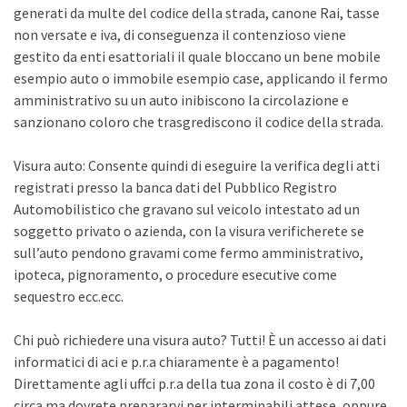
generati da multe del codice della strada, canone Rai, tasse
non versate e iva, di conseguenza il contenzioso viene
gestito da enti esattoriali il quale bloccano un bene mobile
esempio auto o immobile esempio case, applicando il fermo
amministrativo su un auto inibiscono la circolazione e
sanzionano coloro che trasgrediscono il codice della strada.
Visura auto: Consente quindi di eseguire la verifica degli atti
registrati presso la banca dati del Pubblico Registro
Automobilistico che gravano sul veicolo intestato ad un
soggetto privato o azienda, con la visura verificherete se
sull’auto pendono gravami come fermo amministrativo,
ipoteca, pignoramento, o procedure esecutive come
sequestro ecc.ecc.
Chi può richiedere una visura auto? Tutti! È un accesso ai dati
informatici di aci e p.r.a chiaramente è a pagamento!
Direttamente agli uffci p.r.a della tua zona il costo è di 7,00
circa ma dovrete prepararvi per interminabili attese, oppure