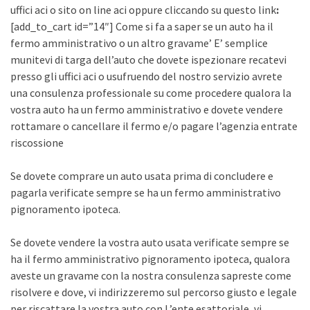
uffici aci o sito on line aci oppure cliccando su questo link
:
[add_to_cart id=”14″] Come si fa a saper se un auto ha il
fermo amministrativo o un altro gravame’ E’ semplice
munitevi di targa dell’auto che dovete ispezionare recatevi
presso gli uffici aci o usufruendo del nostro servizio avrete
una consulenza professionale su come procedere qualora la
vostra auto ha un fermo amministrativo e dovete vendere
rottamare o cancellare il fermo e/o pagare l’agenzia entrate
riscossione
Se dovete comprare un auto usata prima di concludere e
pagarla verificate sempre se ha un fermo amministrativo
pignoramento ipoteca.
Se dovete vendere la vostra auto usata verificate sempre se
ha il fermo amministrativo pignoramento ipoteca, qualora
aveste un gravame con la nostra consulenza sapreste come
risolvere e dove, vi indirizzeremo sul percorso giusto e legale
per riscattare la vostra auto con L’ente esattoriale, vi