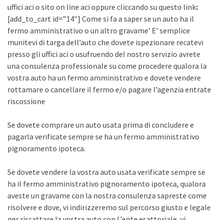
uffici aci o sito on line aci oppure cliccando su questo link
:
[add_to_cart id=”14″] Come si fa a saper se un auto ha il
fermo amministrativo o un altro gravame’ E’ semplice
munitevi di targa dell’auto che dovete ispezionare recatevi
presso gli uffici aci o usufruendo del nostro servizio avrete
una consulenza professionale su come procedere qualora la
vostra auto ha un fermo amministrativo e dovete vendere
rottamare o cancellare il fermo e/o pagare l’agenzia entrate
riscossione
Se dovete comprare un auto usata prima di concludere e
pagarla verificate sempre se ha un fermo amministrativo
pignoramento ipoteca.
Se dovete vendere la vostra auto usata verificate sempre se
ha il fermo amministrativo pignoramento ipoteca, qualora
aveste un gravame con la nostra consulenza sapreste come
risolvere e dove, vi indirizzeremo sul percorso giusto e legale
per riscattare la vostra auto con L’ente esattoriale, vi