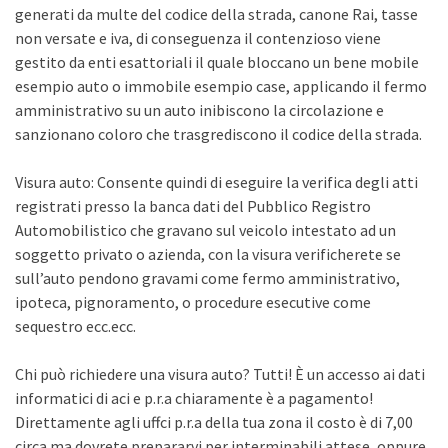
generati da multe del codice della strada, canone Rai, tasse
non versate e iva, di conseguenza il contenzioso viene
gestito da enti esattoriali il quale bloccano un bene mobile
esempio auto o immobile esempio case, applicando il fermo
amministrativo su un auto inibiscono la circolazione e
sanzionano coloro che trasgrediscono il codice della strada.
Visura auto: Consente quindi di eseguire la verifica degli atti
registrati presso la banca dati del Pubblico Registro
Automobilistico che gravano sul veicolo intestato ad un
soggetto privato o azienda, con la visura verificherete se
sull’auto pendono gravami come fermo amministrativo,
ipoteca, pignoramento, o procedure esecutive come
sequestro ecc.ecc.
Chi può richiedere una visura auto? Tutti! È un accesso ai dati
informatici di aci e p.r.a chiaramente è a pagamento!
Direttamente agli uffci p.r.a della tua zona il costo è di 7,00
circa ma dovrete prepararvi per interminabili attese, oppure