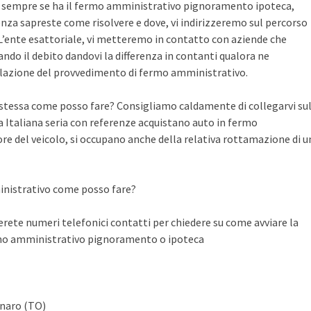
te sempre se ha il fermo amministrativo pignoramento ipoteca,
nza sapreste come risolvere e dove, vi indirizzeremo sul percorso
n L’ente esattoriale, vi metteremo in contatto con aziende che
do il debito dandovi la differenza in contanti qualora ne
llazione del provvedimento di fermo amministrativo.
a stessa come posso fare? Consigliamo caldamente di collegarvi su
Italiana seria con referenze acquistano auto in fermo
ore del veicolo, si occupano anche della relativa rottamazione di u
inistrativo come posso fare?
ete numeri telefonici contatti per chiedere su come avviare la
rmo amministrativo pignoramento o ipoteca
anaro (TO)