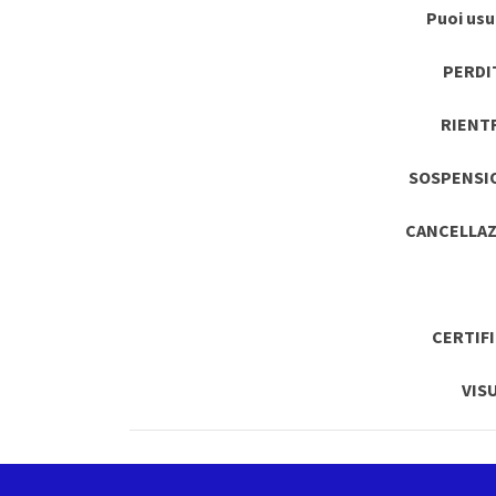
Puoi usuf
PERDI
RIENT
SOSPENSI
CANCELLAZ
CERTIF
VIS