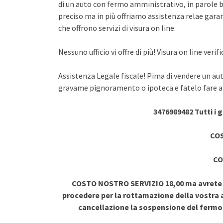
di un auto con fermo amministrativo, in parole br
preciso ma in più offriamo assistenza relae garant
che offrono servizi di visura on line.
Nessuno ufficio vi offre di più! Visura on line ve
Assistenza Legale fiscale! Pima di vendere un au
gravame pignoramento o ipoteca e fatelo fare a 
3476989482 Tutti i 
COS
CO
COSTO NOSTRO SERVIZIO 18,00 ma avrete vi
procedere per la rottamazione della vostra a
cancellazione la sospensione del ferm