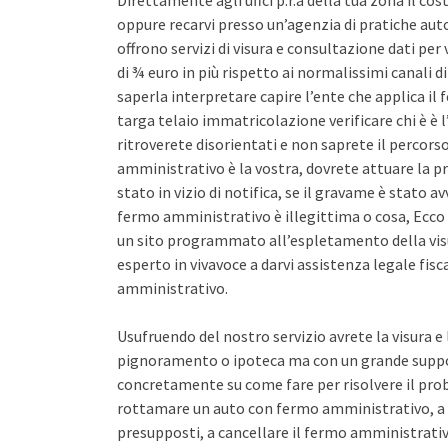
Direttamente agli uffci p.r.a della tua zona il co
oppure recarvi presso un’agenzia di pratiche auto 
offrono servizi di visura e consultazione dati pe
di ¾ euro in più rispetto ai normalissimi canali d
saperla interpretare capire l’ente che applica il
targa telaio immatricolazione verificare chi è è l
ritroverete disorientati e non saprete il percors
amministrativo è la vostra, dovrete attuare la pr
stato in vizio di notifica, se il gravame è stato 
fermo amministrativo è illegittima o cosa, Ecco 
un sito programmato all’espletamento della vis
esperto in vivavoce a darvi assistenza legale fis
amministrativo.
Usufruendo del nostro servizio avrete la visura e
pignoramento o ipoteca ma con un grande support
concretamente su come fare per risolvere il pro
rottamare un auto con fermo amministrativo, a 
presupposti, a cancellare il fermo amministrativo