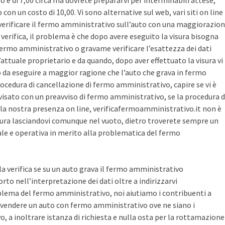
sto è di 7,00 circa ma dovrete prepararvi per interminabili attese,
con un costo di 10,00. Vi sono alternative sul web, vari siti on line
r verificare il fermo amministrativo sull’auto con una maggiorazio
i verifica, il problema è che dopo avere eseguito la visura bisogna
 fermo amministrativo o gravame verificare l’esattezza dei dati
’attuale proprietario e da quando, dopo aver effettuato la visura vi
o da eseguire a maggior ragione che l’auto che grava in fermo
ocedura di cancellazione di fermo amministrativo, capire se vi è
avvisato con un preavviso di fermo amministrativo, se la procedura d
la nostra presenza on line, verificafermoamministrativo.it non è
ura lasciandovi comunque nel vuoto, dietro troverete sempre un
cale e operativa in merito alla problematica del fermo
 la verifica se su un auto grava il fermo amministrativo
o nell’interpretazione dei dati oltre a indirizzarvi
blema del fermo amministrativo, noi aiutiamo i contribuenti a
vendere un auto con fermo amministrativo ove ne siano i
, a inoltrare istanza di richiesta e nulla osta per la rottamazione