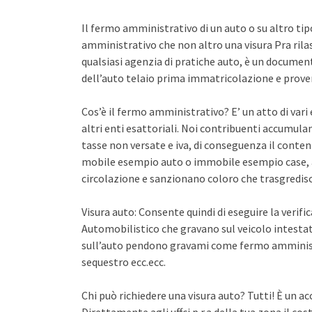
Il fermo amministrativo di un auto o su altro ti
amministrativo che non altro una visura Pra rila
qualsiasi agenzia di pratiche auto, è un documento 
dell’auto telaio prima immatricolazione e proven
Cos’è il fermo amministrativo? E’ un atto di var
altri enti esattoriali. Noi contribuenti accumula
tasse non versate e iva, di conseguenza il conten
mobile esempio auto o immobile esempio case, a
circolazione e sanzionano coloro che trasgredisco
Visura auto: Consente quindi di eseguire la verifi
Automobilistico che gravano sul veicolo intestato
sull’auto pendono gravami come fermo amminist
sequestro ecc.ecc.
Chi può richiedere una visura auto? Tutti! È un ac