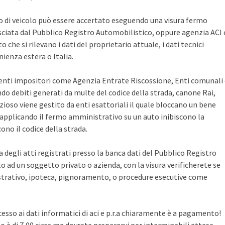
po di veicolo può essere accertato eseguendo una visura fermo
sciata dal Pubblico Registro Automobilistico, oppure agenzia ACI 
che si rilevano i dati del proprietario attuale, i dati tecnici
ienza estera o Italia.
i enti impositori come Agenzia Entrate Riscossione, Enti comunali
ndo debiti generati da multe del codice della strada, canone Rai,
zioso viene gestito da enti esattoriali il quale bloccano un bene
pplicando il fermo amministrativo su un auto inibiscono la
no il codice della strada.
ca degli atti registrati presso la banca dati del Pubblico Registro
 ad un soggetto privato o azienda, con la visura verificherete se
rativo, ipoteca, pignoramento, o procedure esecutive come
cesso ai dati informatici di aci e p.r.a chiaramente è a pagamento!