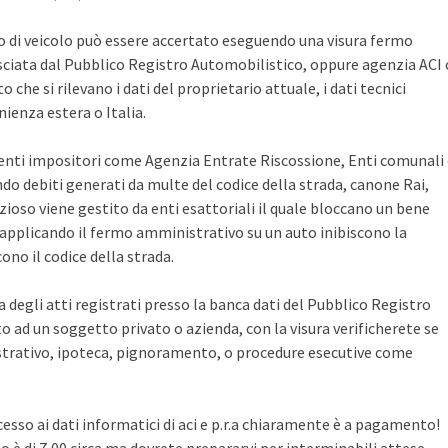
po di veicolo può essere accertato eseguendo una visura fermo
sciata dal Pubblico Registro Automobilistico, oppure agenzia ACI 
che si rilevano i dati del proprietario attuale, i dati tecnici
ienza estera o Italia.
i enti impositori come Agenzia Entrate Riscossione, Enti comunali
ndo debiti generati da multe del codice della strada, canone Rai,
zioso viene gestito da enti esattoriali il quale bloccano un bene
pplicando il fermo amministrativo su un auto inibiscono la
no il codice della strada.
ca degli atti registrati presso la banca dati del Pubblico Registro
 ad un soggetto privato o azienda, con la visura verificherete se
rativo, ipoteca, pignoramento, o procedure esecutive come
cesso ai dati informatici di aci e p.r.a chiaramente è a pagamento!