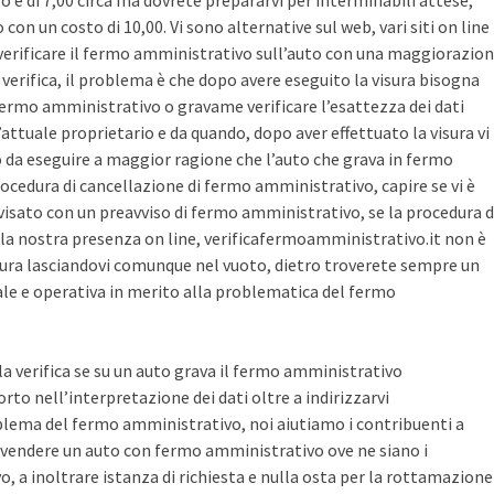
sto è di 7,00 circa ma dovrete prepararvi per interminabili attese,
con un costo di 10,00. Vi sono alternative sul web, vari siti on line
r verificare il fermo amministrativo sull’auto con una maggiorazio
i verifica, il problema è che dopo avere eseguito la visura bisogna
 fermo amministrativo o gravame verificare l’esattezza dei dati
’attuale proprietario e da quando, dopo aver effettuato la visura vi
o da eseguire a maggior ragione che l’auto che grava in fermo
ocedura di cancellazione di fermo amministrativo, capire se vi è
avvisato con un preavviso di fermo amministrativo, se la procedura d
la nostra presenza on line, verificafermoamministrativo.it non è
ura lasciandovi comunque nel vuoto, dietro troverete sempre un
cale e operativa in merito alla problematica del fermo
 la verifica se su un auto grava il fermo amministrativo
o nell’interpretazione dei dati oltre a indirizzarvi
blema del fermo amministrativo, noi aiutiamo i contribuenti a
vendere un auto con fermo amministrativo ove ne siano i
, a inoltrare istanza di richiesta e nulla osta per la rottamazione