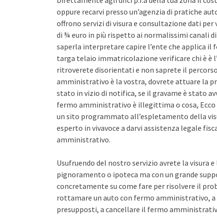
Direttamente agli uffci p.r.a della tua zona il co
oppure recarvi presso un’agenzia di pratiche auto 
offrono servizi di visura e consultazione dati pe
di ¾ euro in più rispetto ai normalissimi canali d
saperla interpretare capire l’ente che applica il
targa telaio immatricolazione verificare chi è è l
ritroverete disorientati e non saprete il percors
amministrativo è la vostra, dovrete attuare la pr
stato in vizio di notifica, se il gravame è stato 
fermo amministrativo è illegittima o cosa, Ecco 
un sito programmato all’espletamento della vis
esperto in vivavoce a darvi assistenza legale fis
amministrativo.
Usufruendo del nostro servizio avrete la visura e
pignoramento o ipoteca ma con un grande support
concretamente su come fare per risolvere il pro
rottamare un auto con fermo amministrativo, a 
presupposti, a cancellare il fermo amministrativo