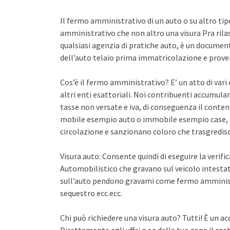
Il fermo amministrativo di un auto o su altro ti
amministrativo che non altro una visura Pra rila
qualsiasi agenzia di pratiche auto, è un documento 
dell’auto telaio prima immatricolazione e proven
Cos’è il fermo amministrativo? E’ un atto di var
altri enti esattoriali. Noi contribuenti accumula
tasse non versate e iva, di conseguenza il conten
mobile esempio auto o immobile esempio case, a
circolazione e sanzionano coloro che trasgredisco
Visura auto: Consente quindi di eseguire la verifi
Automobilistico che gravano sul veicolo intestato
sull’auto pendono gravami come fermo amminist
sequestro ecc.ecc.
Chi può richiedere una visura auto? Tutti! È un ac