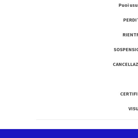
Puoi usuf
PERDI
RIENT
SOSPENSI
CANCELLAZ
CERTIF
VIS