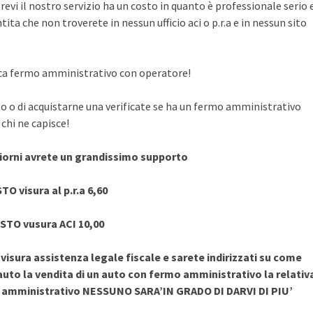
evi il nostro servizio ha un costo in quanto è professionale serio 
ita che non troverete in nessun ufficio aci o p.r.a e in nessun sito
rifica fermo amministrativo con operatore!
to o di acquistarne una verificate se ha un fermo amministrativo
chi ne capisce!
giorni avrete un grandissimo supporto
TO visura al p.r.a 6,60
STO vusura ACI 10,00
sura assistenza legale fiscale e sarete indirizzati su come
uto la vendita di un auto con fermo amministrativo la relativ
o amministrativo NESSUNO SARA’IN GRADO DI DARVI DI PIU’