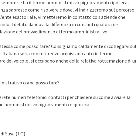
te sempre se ha il fermo amministrativo pignoramento ipoteca,
nza sapreste come risolvere e dove, vi indirizzeremo sul percorso
n L’ente esattoriale, vi metteremo in contatto con aziende che
do il debito dandovi la differenza in contanti qualora ne
llazione del provvedimento di fermo amministrativo.
a stessa come posso fare? Consigliamo caldamente di collegarvi su
Italiana seria con referenze acquistano auto in fermo
ore del veicolo, si occupano anche della relativa rottamazione di u
inistrativo come posso fare?
ete numeri telefonici contatti per chiedere su come avviare la
rmo amministrativo pignoramento o ipoteca
 di Susa (TO)