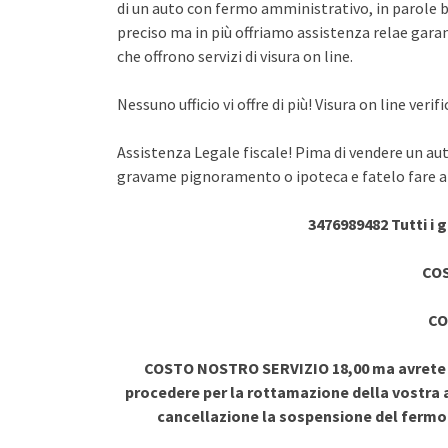
di un auto con fermo amministrativo, in parole br
preciso ma in più offriamo assistenza relae garant
che offrono servizi di visura on line.
Nessuno ufficio vi offre di più! Visura on line ve
Assistenza Legale fiscale! Pima di vendere un au
gravame pignoramento o ipoteca e fatelo fare a 
3476989482 Tutti i 
COS
CO
COSTO NOSTRO SERVIZIO 18,00 ma avrete vi
procedere per la rottamazione della vostra a
cancellazione la sospensione del ferm