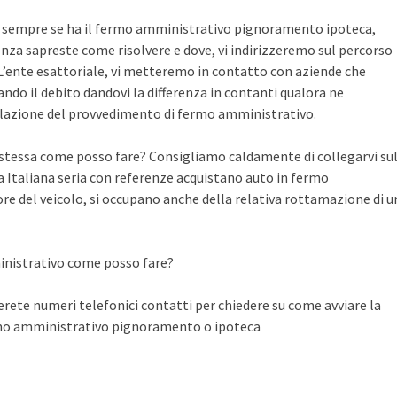
te sempre se ha il fermo amministrativo pignoramento ipoteca,
nza sapreste come risolvere e dove, vi indirizzeremo sul percorso
n L’ente esattoriale, vi metteremo in contatto con aziende che
do il debito dandovi la differenza in contanti qualora ne
llazione del provvedimento di fermo amministrativo.
a stessa come posso fare? Consigliamo caldamente di collegarvi su
Italiana seria con referenze acquistano auto in fermo
ore del veicolo, si occupano anche della relativa rottamazione di u
inistrativo come posso fare?
ete numeri telefonici contatti per chiedere su come avviare la
rmo amministrativo pignoramento o ipoteca