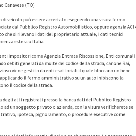
ano Canavese (TO)
po di veicolo può essere accertato eseguendo una visura fermo
sciata dal Pubblico Registro Automobilistico, oppure agenzia ACI 
che si rilevano i dati del proprietario attuale, i dati tecnici
ienza estera o Italia.
i enti impositori come Agenzia Entrate Riscossione, Enti comunali
ndo debiti generati da multe del codice della strada, canone Rai,
zioso viene gestito da enti esattoriali il quale bloccano un bene
pplicando il fermo amministrativo su un auto inibiscono la
no il codice della strada.
ca degli atti registrati presso la banca dati del Pubblico Registro
 ad un soggetto privato o azienda, con la visura verificherete se
rativo, ipoteca, pignoramento, o procedure esecutive come