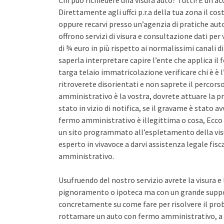
Chi può richiedere una visura auto? Tutti! È un ac
Direttamente agli uffci p.r.a della tua zona il co
oppure recarvi presso un’agenzia di pratiche auto 
offrono servizi di visura e consultazione dati pe
di ¾ euro in più rispetto ai normalissimi canali d
saperla interpretare capire l’ente che applica il
targa telaio immatricolazione verificare chi è è l
ritroverete disorientati e non saprete il percors
amministrativo è la vostra, dovrete attuare la pr
stato in vizio di notifica, se il gravame è stato 
fermo amministrativo è illegittima o cosa, Ecco 
un sito programmato all’espletamento della vis
esperto in vivavoce a darvi assistenza legale fis
amministrativo.
Usufruendo del nostro servizio avrete la visura e
pignoramento o ipoteca ma con un grande support
concretamente su come fare per risolvere il pro
rottamare un auto con fermo amministrativo, a 