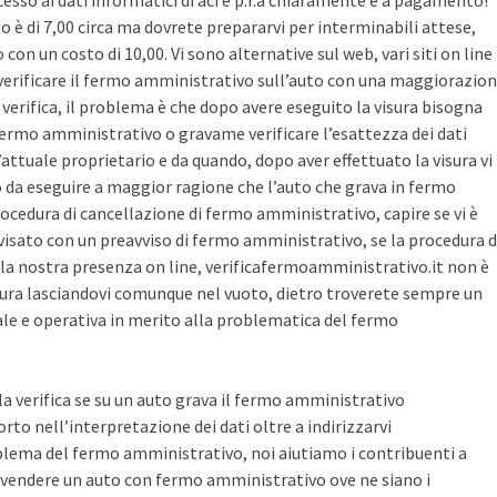
cesso ai dati informatici di aci e p.r.a chiaramente è a pagamento!
sto è di 7,00 circa ma dovrete prepararvi per interminabili attese,
con un costo di 10,00. Vi sono alternative sul web, vari siti on line
r verificare il fermo amministrativo sull’auto con una maggiorazio
i verifica, il problema è che dopo avere eseguito la visura bisogna
 fermo amministrativo o gravame verificare l’esattezza dei dati
’attuale proprietario e da quando, dopo aver effettuato la visura vi
o da eseguire a maggior ragione che l’auto che grava in fermo
ocedura di cancellazione di fermo amministrativo, capire se vi è
avvisato con un preavviso di fermo amministrativo, se la procedura d
la nostra presenza on line, verificafermoamministrativo.it non è
ura lasciandovi comunque nel vuoto, dietro troverete sempre un
cale e operativa in merito alla problematica del fermo
 la verifica se su un auto grava il fermo amministrativo
o nell’interpretazione dei dati oltre a indirizzarvi
blema del fermo amministrativo, noi aiutiamo i contribuenti a
vendere un auto con fermo amministrativo ove ne siano i