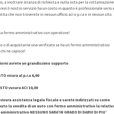
, a inoltrare istanza di richiesta e nulla osta per la rottamazione
evi il nostro servizio ha un costo in quanto è professionale serio 
ita che non troverete in nessun ufficio aci o p.r.a e in nessun sito
rifica fermo amministrativo con operatore!
to o di acquistarne una verificate se ha un fermo amministrativo
chi ne capisce!
giorni avrete un grandissimo supporto
TO visura al p.r.a 6,60
STO vusura ACI 10,00
sura assistenza legale fiscale e sarete indirizzati su come
uto la vendita di un auto con fermo amministrativo la relativ
o amministrativo NESSUNO SARA’IN GRADO DI DARVI DI PIU’