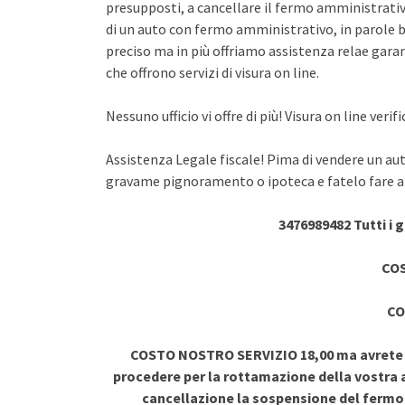
presupposti, a cancellare il fermo amministrativo
di un auto con fermo amministrativo, in parole br
preciso ma in più offriamo assistenza relae garant
che offrono servizi di visura on line.
Nessuno ufficio vi offre di più! Visura on line ve
Assistenza Legale fiscale! Pima di vendere un au
gravame pignoramento o ipoteca e fatelo fare a 
3476989482 Tutti i 
COS
CO
COSTO NOSTRO SERVIZIO 18,00 ma avrete vi
procedere per la rottamazione della vostra a
cancellazione la sospensione del ferm