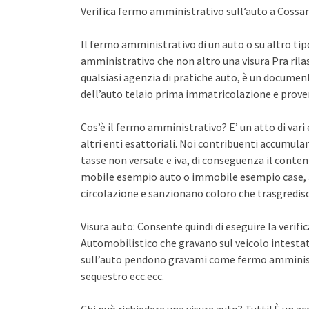
Verifica fermo amministrativo sull’auto a Coss
Il fermo amministrativo di un auto o su altro ti
amministrativo che non altro una visura Pra rila
qualsiasi agenzia di pratiche auto, è un documento 
dell’auto telaio prima immatricolazione e proven
Cos’è il fermo amministrativo? E’ un atto di var
altri enti esattoriali. Noi contribuenti accumula
tasse non versate e iva, di conseguenza il conten
mobile esempio auto o immobile esempio case, a
circolazione e sanzionano coloro che trasgredisco
Visura auto: Consente quindi di eseguire la verifi
Automobilistico che gravano sul veicolo intestato
sull’auto pendono gravami come fermo amminist
sequestro ecc.ecc.