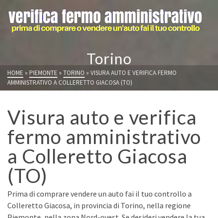
Torino
HOME
»
PIEMONTE
»
TORINO
»
VISURA AUTO E VERIFICA FERMO
AMMINISTRATIVO A COLLERETTO GIACOSA (TO)
Visura auto e verifica
fermo amministrativo
a Colleretto Giacosa
(TO)
Prima di comprare vendere un auto fai il tuo controllo a
Colleretto Giacosa, in provincia di Torino, nella regione
Piemonte, nella zona Nord-ovest. Se desideri vendere la tua