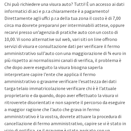
Chi può richiedere una visura auto? Tutti! È un accesso ai dati
informatici di aci e p.r.a chiaramente è a pagamento!
Direttamente agli uffci p.r.a della tua zona il costo è di 7,00
circa ma dovrete prepararvi per interminabili attese, oppure
recarvi presso un’agenzia di pratiche auto con un costo di
10,00. Vi sono alternative sul web, vari siti on line offrono
servizi di visura e consultazione dati per verificare il fermo
amministrativo sull’auto con una maggiorazione di ¾ euro in
più rispetto ai normalissimi canali di verifica, il problema è
che dopo avere eseguito la visura bisogna saperla
interpretare capire l’ente che applica il fermo
amministrativo o gravame verificare l’esattezza dei dati
targa telaio immatricolazione verificare chi è è l’attuale
proprietario e da quando, dopo aver effettuato la visura vi
ritroverete disorientati e non saprete il percorso da eseguire
a maggior ragione che l’auto che grava in fermo
amministrativo è la vostra, dovrete attuare la procedura di
cancellazione di fermo amministrativo, capire se vi è stato in
vizio di notifica, se il gravame è stato avvisato con un