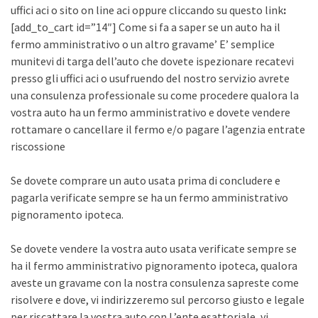
uffici aci o sito on line aci oppure cliccando su questo link
:
[add_to_cart id=”14″] Come si fa a saper se un auto ha il
fermo amministrativo o un altro gravame’ E’ semplice
munitevi di targa dell’auto che dovete ispezionare recatevi
presso gli uffici aci o usufruendo del nostro servizio avrete
una consulenza professionale su come procedere qualora la
vostra auto ha un fermo amministrativo e dovete vendere
rottamare o cancellare il fermo e/o pagare l’agenzia entrate
riscossione
Se dovete comprare un auto usata prima di concludere e
pagarla verificate sempre se ha un fermo amministrativo
pignoramento ipoteca.
Se dovete vendere la vostra auto usata verificate sempre se
ha il fermo amministrativo pignoramento ipoteca, qualora
aveste un gravame con la nostra consulenza sapreste come
risolvere e dove, vi indirizzeremo sul percorso giusto e legale
per riscattare la vostra auto con L’ente esattoriale, vi