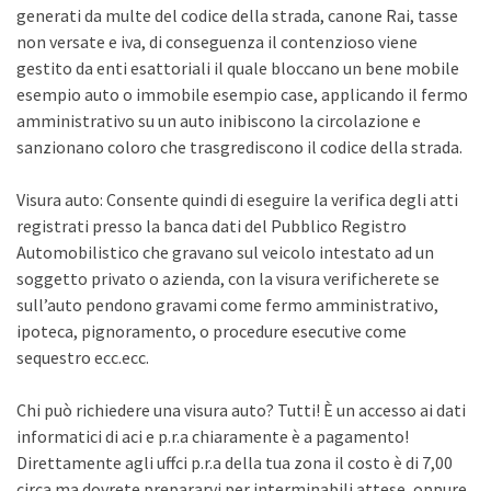
generati da multe del codice della strada, canone Rai, tasse
non versate e iva, di conseguenza il contenzioso viene
gestito da enti esattoriali il quale bloccano un bene mobile
esempio auto o immobile esempio case, applicando il fermo
amministrativo su un auto inibiscono la circolazione e
sanzionano coloro che trasgrediscono il codice della strada.
Visura auto: Consente quindi di eseguire la verifica degli atti
registrati presso la banca dati del Pubblico Registro
Automobilistico che gravano sul veicolo intestato ad un
soggetto privato o azienda, con la visura verificherete se
sull’auto pendono gravami come fermo amministrativo,
ipoteca, pignoramento, o procedure esecutive come
sequestro ecc.ecc.
Chi può richiedere una visura auto? Tutti! È un accesso ai dati
informatici di aci e p.r.a chiaramente è a pagamento!
Direttamente agli uffci p.r.a della tua zona il costo è di 7,00
circa ma dovrete prepararvi per interminabili attese, oppure