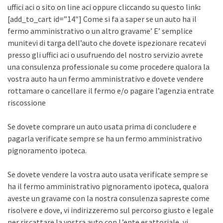
uffici aci o sito on line aci oppure cliccando su questo link
:
[add_to_cart id=”14″] Come si fa a saper se un auto ha il
fermo amministrativo o un altro gravame’ E’ semplice
munitevi di targa dell’auto che dovete ispezionare recatevi
presso gli uffici aci o usufruendo del nostro servizio avrete
una consulenza professionale su come procedere qualora la
vostra auto ha un fermo amministrativo e dovete vendere
rottamare o cancellare il fermo e/o pagare l’agenzia entrate
riscossione
Se dovete comprare un auto usata prima di concludere e
pagarla verificate sempre se ha un fermo amministrativo
pignoramento ipoteca.
Se dovete vendere la vostra auto usata verificate sempre se
ha il fermo amministrativo pignoramento ipoteca, qualora
aveste un gravame con la nostra consulenza sapreste come
risolvere e dove, vi indirizzeremo sul percorso giusto e legale
per riscattare la vostra auto con L’ente esattoriale, vi