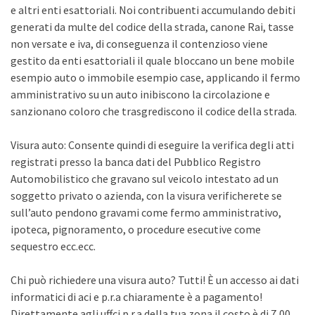
e altri enti esattoriali. Noi contribuenti accumulando debiti
generati da multe del codice della strada, canone Rai, tasse
non versate e iva, di conseguenza il contenzioso viene
gestito da enti esattoriali il quale bloccano un bene mobile
esempio auto o immobile esempio case, applicando il fermo
amministrativo su un auto inibiscono la circolazione e
sanzionano coloro che trasgrediscono il codice della strada.
Visura auto: Consente quindi di eseguire la verifica degli atti
registrati presso la banca dati del Pubblico Registro
Automobilistico che gravano sul veicolo intestato ad un
soggetto privato o azienda, con la visura verificherete se
sull’auto pendono gravami come fermo amministrativo,
ipoteca, pignoramento, o procedure esecutive come
sequestro ecc.ecc.
Chi può richiedere una visura auto? Tutti! È un accesso ai dati
informatici di aci e p.r.a chiaramente è a pagamento!
Direttamente agli uffci p.r.a della tua zona il costo è di 7,00