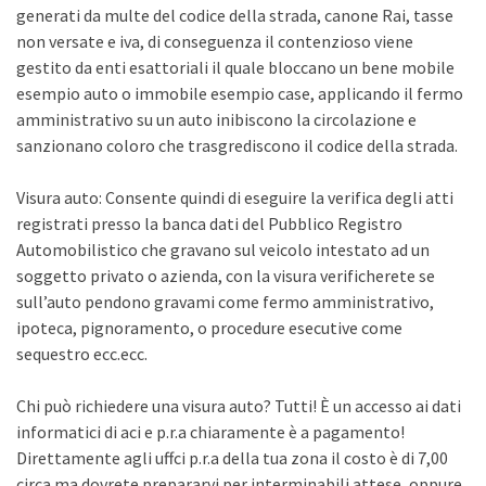
generati da multe del codice della strada, canone Rai, tasse
non versate e iva, di conseguenza il contenzioso viene
gestito da enti esattoriali il quale bloccano un bene mobile
esempio auto o immobile esempio case, applicando il fermo
amministrativo su un auto inibiscono la circolazione e
sanzionano coloro che trasgrediscono il codice della strada.
Visura auto: Consente quindi di eseguire la verifica degli atti
registrati presso la banca dati del Pubblico Registro
Automobilistico che gravano sul veicolo intestato ad un
soggetto privato o azienda, con la visura verificherete se
sull’auto pendono gravami come fermo amministrativo,
ipoteca, pignoramento, o procedure esecutive come
sequestro ecc.ecc.
Chi può richiedere una visura auto? Tutti! È un accesso ai dati
informatici di aci e p.r.a chiaramente è a pagamento!
Direttamente agli uffci p.r.a della tua zona il costo è di 7,00
circa ma dovrete prepararvi per interminabili attese, oppure