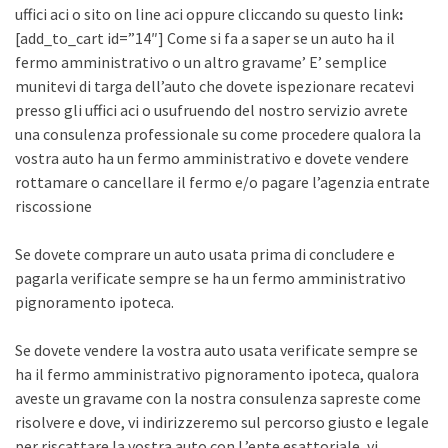
uffici aci o sito on line aci oppure cliccando su questo link
:
[add_to_cart id=”14″] Come si fa a saper se un auto ha il
fermo amministrativo o un altro gravame’ E’ semplice
munitevi di targa dell’auto che dovete ispezionare recatevi
presso gli uffici aci o usufruendo del nostro servizio avrete
una consulenza professionale su come procedere qualora la
vostra auto ha un fermo amministrativo e dovete vendere
rottamare o cancellare il fermo e/o pagare l’agenzia entrate
riscossione
Se dovete comprare un auto usata prima di concludere e
pagarla verificate sempre se ha un fermo amministrativo
pignoramento ipoteca.
Se dovete vendere la vostra auto usata verificate sempre se
ha il fermo amministrativo pignoramento ipoteca, qualora
aveste un gravame con la nostra consulenza sapreste come
risolvere e dove, vi indirizzeremo sul percorso giusto e legale
per riscattare la vostra auto con L’ente esattoriale, vi