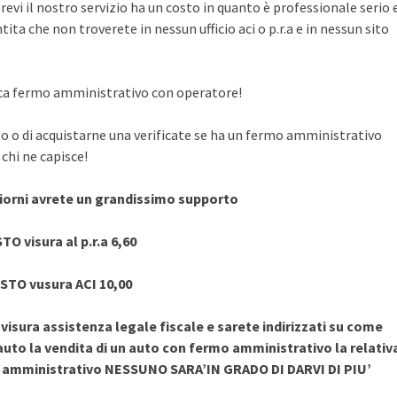
evi il nostro servizio ha un costo in quanto è professionale serio 
ita che non troverete in nessun ufficio aci o p.r.a e in nessun sito
rifica fermo amministrativo con operatore!
to o di acquistarne una verificate se ha un fermo amministrativo
chi ne capisce!
giorni avrete un grandissimo supporto
TO visura al p.r.a 6,60
STO vusura ACI 10,00
sura assistenza legale fiscale e sarete indirizzati su come
uto la vendita di un auto con fermo amministrativo la relativ
o amministrativo NESSUNO SARA’IN GRADO DI DARVI DI PIU’