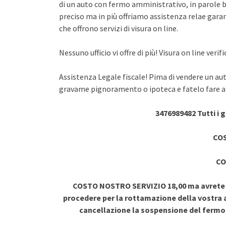
di un auto con fermo amministrativo, in parole br
preciso ma in più offriamo assistenza relae garant
che offrono servizi di visura on line.
Nessuno ufficio vi offre di più! Visura on line ve
Assistenza Legale fiscale! Pima di vendere un au
gravame pignoramento o ipoteca e fatelo fare a 
3476989482 Tutti i 
COS
CO
COSTO NOSTRO SERVIZIO 18,00 ma avrete vi
procedere per la rottamazione della vostra a
cancellazione la sospensione del ferm