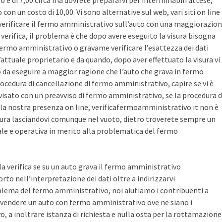
sto è di 7,00 circa ma dovrete prepararvi per interminabili attese,
con un costo di 10,00. Vi sono alternative sul web, vari siti on line
r verificare il fermo amministrativo sull’auto con una maggiorazio
i verifica, il problema è che dopo avere eseguito la visura bisogna
 fermo amministrativo o gravame verificare l’esattezza dei dati
’attuale proprietario e da quando, dopo aver effettuato la visura vi
o da eseguire a maggior ragione che l’auto che grava in fermo
ocedura di cancellazione di fermo amministrativo, capire se vi è
avvisato con un preavviso di fermo amministrativo, se la procedura d
la nostra presenza on line, verificafermoamministrativo.it non è
ura lasciandovi comunque nel vuoto, dietro troverete sempre un
cale e operativa in merito alla problematica del fermo
 la verifica se su un auto grava il fermo amministrativo
o nell’interpretazione dei dati oltre a indirizzarvi
blema del fermo amministrativo, noi aiutiamo i contribuenti a
vendere un auto con fermo amministrativo ove ne siano i
, a inoltrare istanza di richiesta e nulla osta per la rottamazione