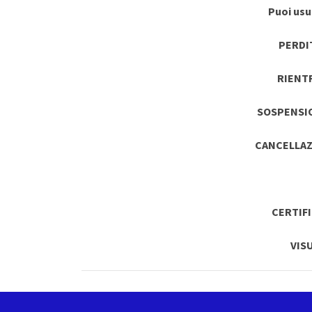
Puoi usuf
PERDI
RIENT
SOSPENSI
CANCELLAZ
CERTIF
VIS