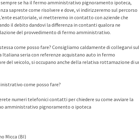
te sempre se ha il fermo amministrativo pignoramento ipoteca,
nza sapreste come risolvere e dove, vi indirizzeremo sul percorso
n L’ente esattoriale, vi metteremo in contatto con aziende che
do il debito dandovi la differenza in contanti qualora ne
llazione del provvedimento di fermo amministrativo.
a stessa come posso fare? Consigliamo caldamente di collegarvi su
Italiana seria con referenze acquistano auto in fermo
ore del veicolo, si occupano anche della relativa rottamazione di u
inistrativo come posso fare?
ete numeri telefonici contatti per chiedere su come avviare la
rmo amministrativo pignoramento o ipoteca
no Micca (BI)