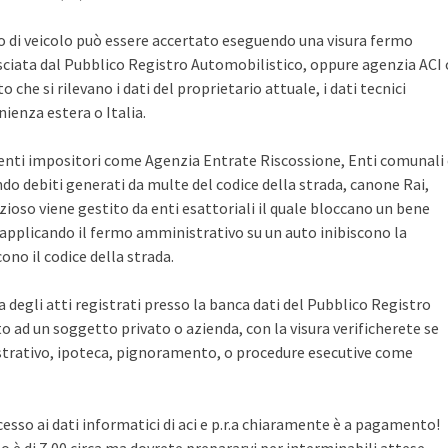
po di veicolo può essere accertato eseguendo una visura fermo
sciata dal Pubblico Registro Automobilistico, oppure agenzia ACI 
che si rilevano i dati del proprietario attuale, i dati tecnici
ienza estera o Italia.
i enti impositori come Agenzia Entrate Riscossione, Enti comunali
ndo debiti generati da multe del codice della strada, canone Rai,
zioso viene gestito da enti esattoriali il quale bloccano un bene
pplicando il fermo amministrativo su un auto inibiscono la
no il codice della strada.
ca degli atti registrati presso la banca dati del Pubblico Registro
 ad un soggetto privato o azienda, con la visura verificherete se
rativo, ipoteca, pignoramento, o procedure esecutive come
cesso ai dati informatici di aci e p.r.a chiaramente è a pagamento!