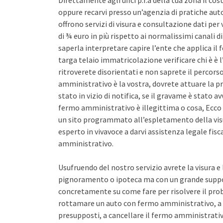
Direttamente agli uffci p.r.a della tua zona il co
oppure recarvi presso un’agenzia di pratiche auto 
offrono servizi di visura e consultazione dati pe
di ¾ euro in più rispetto ai normalissimi canali d
saperla interpretare capire l’ente che applica il
targa telaio immatricolazione verificare chi è è l
ritroverete disorientati e non saprete il percors
amministrativo è la vostra, dovrete attuare la pr
stato in vizio di notifica, se il gravame è stato 
fermo amministrativo è illegittima o cosa, Ecco 
un sito programmato all’espletamento della vis
esperto in vivavoce a darvi assistenza legale fis
amministrativo.
Usufruendo del nostro servizio avrete la visura e
pignoramento o ipoteca ma con un grande support
concretamente su come fare per risolvere il pro
rottamare un auto con fermo amministrativo, a 
presupposti, a cancellare il fermo amministrativo