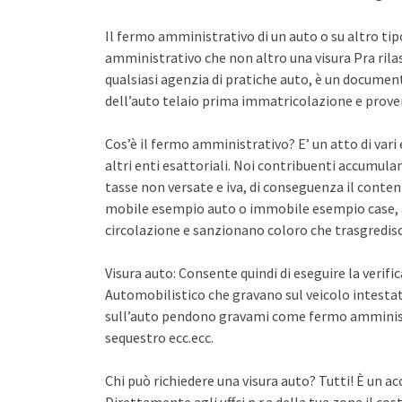
Il fermo amministrativo di un auto o su altro ti
amministrativo che non altro una visura Pra rila
qualsiasi agenzia di pratiche auto, è un documento 
dell’auto telaio prima immatricolazione e proven
Cos’è il fermo amministrativo? E’ un atto di var
altri enti esattoriali. Noi contribuenti accumula
tasse non versate e iva, di conseguenza il conten
mobile esempio auto o immobile esempio case, a
circolazione e sanzionano coloro che trasgredisco
Visura auto: Consente quindi di eseguire la verifi
Automobilistico che gravano sul veicolo intestato
sull’auto pendono gravami come fermo amminist
sequestro ecc.ecc.
Chi può richiedere una visura auto? Tutti! È un ac