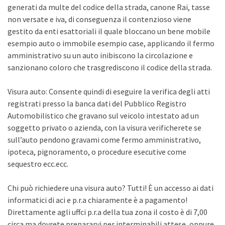
generati da multe del codice della strada, canone Rai, tasse
non versate e iva, di conseguenza il contenzioso viene
gestito da enti esattoriali il quale bloccano un bene mobile
esempio auto o immobile esempio case, applicando il fermo
amministrativo su un auto inibiscono la circolazione e
sanzionano coloro che trasgrediscono il codice della strada.
Visura auto: Consente quindi di eseguire la verifica degli atti
registrati presso la banca dati del Pubblico Registro
Automobilistico che gravano sul veicolo intestato ad un
soggetto privato o azienda, con la visura verificherete se
sull’auto pendono gravami come fermo amministrativo,
ipoteca, pignoramento, o procedure esecutive come
sequestro ecc.ecc.
Chi può richiedere una visura auto? Tutti! È un accesso ai dati
informatici di aci e p.r.a chiaramente è a pagamento!
Direttamente agli uffci p.r.a della tua zona il costo è di 7,00
circa ma dovrete prepararvi per interminabili attese, oppure