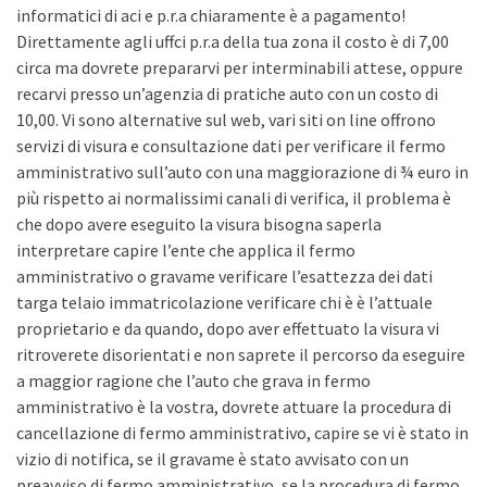
informatici di aci e p.r.a chiaramente è a pagamento!
Direttamente agli uffci p.r.a della tua zona il costo è di 7,00
circa ma dovrete prepararvi per interminabili attese, oppure
recarvi presso un’agenzia di pratiche auto con un costo di
10,00. Vi sono alternative sul web, vari siti on line offrono
servizi di visura e consultazione dati per verificare il fermo
amministrativo sull’auto con una maggiorazione di ¾ euro in
più rispetto ai normalissimi canali di verifica, il problema è
che dopo avere eseguito la visura bisogna saperla
interpretare capire l’ente che applica il fermo
amministrativo o gravame verificare l’esattezza dei dati
targa telaio immatricolazione verificare chi è è l’attuale
proprietario e da quando, dopo aver effettuato la visura vi
ritroverete disorientati e non saprete il percorso da eseguire
a maggior ragione che l’auto che grava in fermo
amministrativo è la vostra, dovrete attuare la procedura di
cancellazione di fermo amministrativo, capire se vi è stato in
vizio di notifica, se il gravame è stato avvisato con un
preavviso di fermo amministrativo, se la procedura di fermo