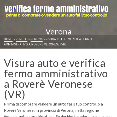
Verona
HOME
»
VENETO
»
VERONA
»
VISURA AUTO E VERIFICA FERMO
AMMINISTRATIVO A ROVERÈ VERONESE (VR)
Visura auto e verifica
fermo amministrativo
a Roverè Veronese
(VR)
Prima di comprare vendere un auto fai il tuo controllo a
Roverè Veronese, in provincia di Verona, nella regione
Veneto, nella zona Nord-est. Se desideri vendere la tua auto a