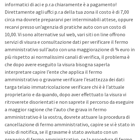
informatici di aci e p.r.a chiaramente è a pagamento!
Direttamente agli uffci p.r.a della tua zona il costo è di 7,00
circa ma dovrete prepararvi per interminabili attese, oppure
recarvi presso un’agenzia di pratiche auto con un costo di
10,00. Vi sono alternative sul web, vari siti on line offrono
servizi di visura e consultazione dati per verificare il fermo
amministrativo sull’auto con una maggiorazione di ¾ euro in
più rispetto ai normalissimi canali di verifica, il problema è
che dopo avere eseguito la visura bisogna saperla
interpretare capire l’ente che applica il fermo
amministrativo o gravame verificare l’esattezza dei dati
targa telaio immatricolazione verificare chi è è l’attuale
proprietario e da quando, dopo aver effettuato la visura vi
ritroverete disorientati e non saprete il percorso da eseguire
a maggior ragione che l’auto che grava in fermo
amministrativo è la vostra, dovrete attuare la procedura di
cancellazione di fermo amministrativo, capire se vi è stato in
vizio di notifica, se il gravame è stato avvisato con un
preavviso di fermo amministrativo, se la procedura di fermo