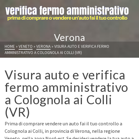
Verona
HOME
»
VENETO
»
VERONA
»
VISURA AUTO E VERIFICA FERMO
AMMINISTRATIVO A COLOGNOLA AI COLLI (VR)
Visura auto e verifica
fermo amministrativo
a Colognola ai Colli
(VR)
Prima di comprare vendere un auto fai il tuo controllo a
Colognola ai Colli, in provincia di Verona, nella regione
Veneto, nella zona Nord-est. Se desideri vendere la tua auto a