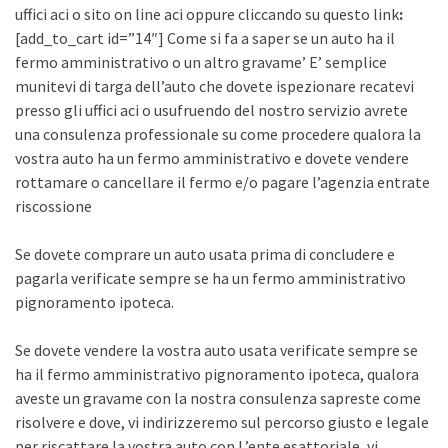
uffici aci o sito on line aci oppure cliccando su questo link
:
[add_to_cart id=”14″] Come si fa a saper se un auto ha il
fermo amministrativo o un altro gravame’ E’ semplice
munitevi di targa dell’auto che dovete ispezionare recatevi
presso gli uffici aci o usufruendo del nostro servizio avrete
una consulenza professionale su come procedere qualora la
vostra auto ha un fermo amministrativo e dovete vendere
rottamare o cancellare il fermo e/o pagare l’agenzia entrate
riscossione
Se dovete comprare un auto usata prima di concludere e
pagarla verificate sempre se ha un fermo amministrativo
pignoramento ipoteca.
Se dovete vendere la vostra auto usata verificate sempre se
ha il fermo amministrativo pignoramento ipoteca, qualora
aveste un gravame con la nostra consulenza sapreste come
risolvere e dove, vi indirizzeremo sul percorso giusto e legale
per riscattare la vostra auto con L’ente esattoriale, vi