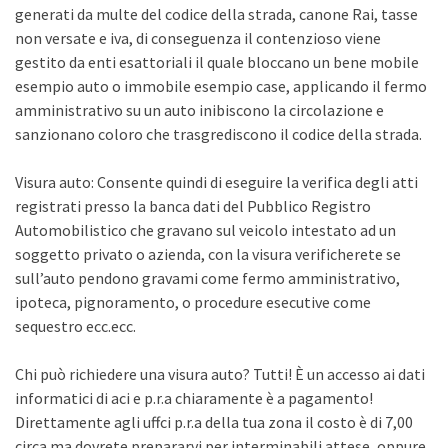
generati da multe del codice della strada, canone Rai, tasse
non versate e iva, di conseguenza il contenzioso viene
gestito da enti esattoriali il quale bloccano un bene mobile
esempio auto o immobile esempio case, applicando il fermo
amministrativo su un auto inibiscono la circolazione e
sanzionano coloro che trasgrediscono il codice della strada.
Visura auto: Consente quindi di eseguire la verifica degli atti
registrati presso la banca dati del Pubblico Registro
Automobilistico che gravano sul veicolo intestato ad un
soggetto privato o azienda, con la visura verificherete se
sull’auto pendono gravami come fermo amministrativo,
ipoteca, pignoramento, o procedure esecutive come
sequestro ecc.ecc.
Chi può richiedere una visura auto? Tutti! È un accesso ai dati
informatici di aci e p.r.a chiaramente è a pagamento!
Direttamente agli uffci p.r.a della tua zona il costo è di 7,00
circa ma dovrete prepararvi per interminabili attese, oppure