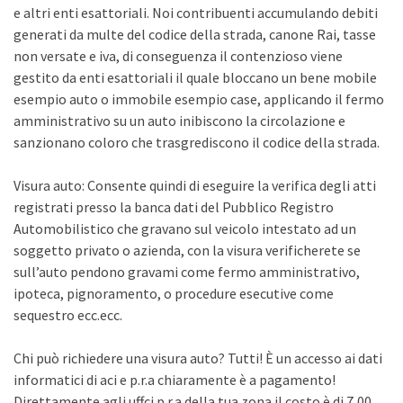
e altri enti esattoriali. Noi contribuenti accumulando debiti
generati da multe del codice della strada, canone Rai, tasse
non versate e iva, di conseguenza il contenzioso viene
gestito da enti esattoriali il quale bloccano un bene mobile
esempio auto o immobile esempio case, applicando il fermo
amministrativo su un auto inibiscono la circolazione e
sanzionano coloro che trasgrediscono il codice della strada.
Visura auto: Consente quindi di eseguire la verifica degli atti
registrati presso la banca dati del Pubblico Registro
Automobilistico che gravano sul veicolo intestato ad un
soggetto privato o azienda, con la visura verificherete se
sull’auto pendono gravami come fermo amministrativo,
ipoteca, pignoramento, o procedure esecutive come
sequestro ecc.ecc.
Chi può richiedere una visura auto? Tutti! È un accesso ai dati
informatici di aci e p.r.a chiaramente è a pagamento!
Direttamente agli uffci p.r.a della tua zona il costo è di 7,00