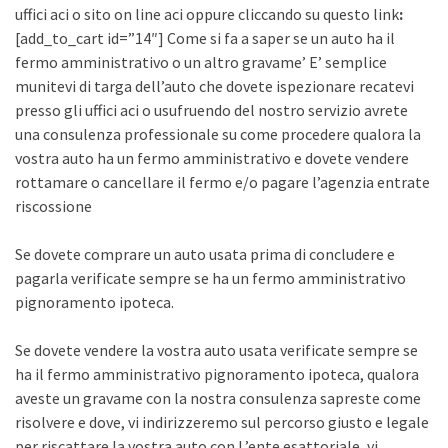
uffici aci o sito on line aci oppure cliccando su questo link
:
[add_to_cart id=”14″] Come si fa a saper se un auto ha il
fermo amministrativo o un altro gravame’ E’ semplice
munitevi di targa dell’auto che dovete ispezionare recatevi
presso gli uffici aci o usufruendo del nostro servizio avrete
una consulenza professionale su come procedere qualora la
vostra auto ha un fermo amministrativo e dovete vendere
rottamare o cancellare il fermo e/o pagare l’agenzia entrate
riscossione
Se dovete comprare un auto usata prima di concludere e
pagarla verificate sempre se ha un fermo amministrativo
pignoramento ipoteca.
Se dovete vendere la vostra auto usata verificate sempre se
ha il fermo amministrativo pignoramento ipoteca, qualora
aveste un gravame con la nostra consulenza sapreste come
risolvere e dove, vi indirizzeremo sul percorso giusto e legale
per riscattare la vostra auto con L’ente esattoriale, vi