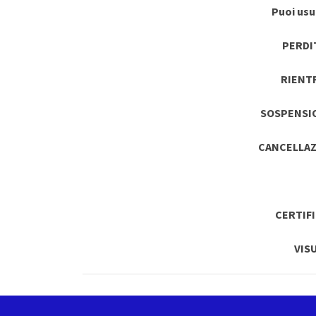
Puoi usuf
PERDI
RIENT
SOSPENSI
CANCELLAZ
CERTIF
VIS