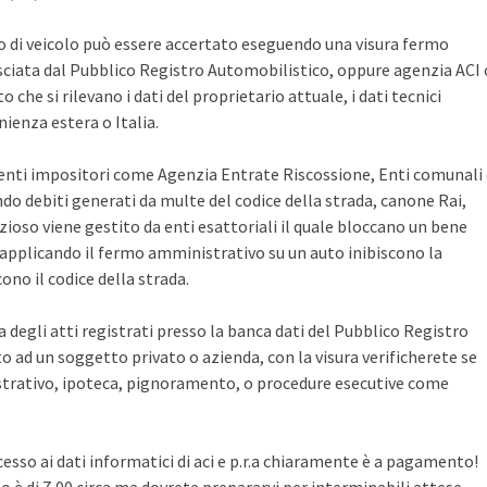
po di veicolo può essere accertato eseguendo una visura fermo
sciata dal Pubblico Registro Automobilistico, oppure agenzia ACI 
che si rilevano i dati del proprietario attuale, i dati tecnici
ienza estera o Italia.
i enti impositori come Agenzia Entrate Riscossione, Enti comunali
ndo debiti generati da multe del codice della strada, canone Rai,
zioso viene gestito da enti esattoriali il quale bloccano un bene
pplicando il fermo amministrativo su un auto inibiscono la
no il codice della strada.
ca degli atti registrati presso la banca dati del Pubblico Registro
 ad un soggetto privato o azienda, con la visura verificherete se
rativo, ipoteca, pignoramento, o procedure esecutive come
cesso ai dati informatici di aci e p.r.a chiaramente è a pagamento!