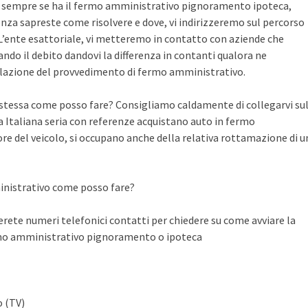
te sempre se ha il fermo amministrativo pignoramento ipoteca,
nza sapreste come risolvere e dove, vi indirizzeremo sul percorso
n L’ente esattoriale, vi metteremo in contatto con aziende che
do il debito dandovi la differenza in contanti qualora ne
llazione del provvedimento di fermo amministrativo.
a stessa come posso fare? Consigliamo caldamente di collegarvi su
Italiana seria con referenze acquistano auto in fermo
ore del veicolo, si occupano anche della relativa rottamazione di u
inistrativo come posso fare?
ete numeri telefonici contatti per chiedere su come avviare la
rmo amministrativo pignoramento o ipoteca
o (TV)