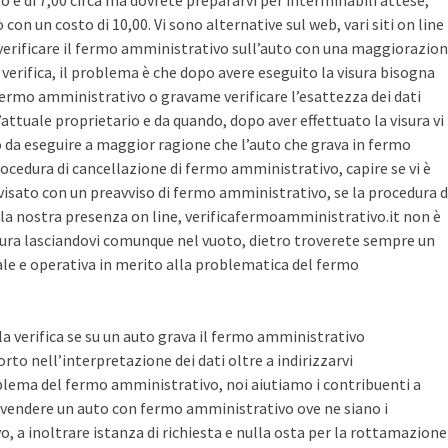
sto è di 7,00 circa ma dovrete prepararvi per interminabili attese,
con un costo di 10,00. Vi sono alternative sul web, vari siti on line
r verificare il fermo amministrativo sull’auto con una maggiorazio
i verifica, il problema è che dopo avere eseguito la visura bisogna
 fermo amministrativo o gravame verificare l’esattezza dei dati
’attuale proprietario e da quando, dopo aver effettuato la visura vi
o da eseguire a maggior ragione che l’auto che grava in fermo
ocedura di cancellazione di fermo amministrativo, capire se vi è
avvisato con un preavviso di fermo amministrativo, se la procedura d
la nostra presenza on line, verificafermoamministrativo.it non è
ura lasciandovi comunque nel vuoto, dietro troverete sempre un
cale e operativa in merito alla problematica del fermo
 la verifica se su un auto grava il fermo amministrativo
o nell’interpretazione dei dati oltre a indirizzarvi
blema del fermo amministrativo, noi aiutiamo i contribuenti a
vendere un auto con fermo amministrativo ove ne siano i
, a inoltrare istanza di richiesta e nulla osta per la rottamazione