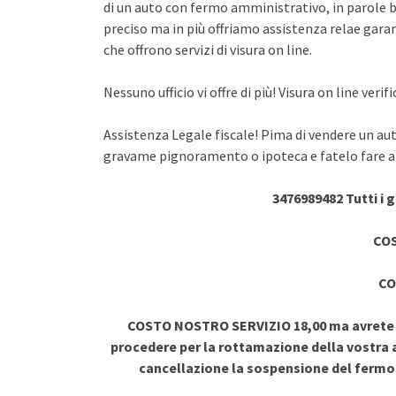
di un auto con fermo amministrativo, in parole br
preciso ma in più offriamo assistenza relae garant
che offrono servizi di visura on line.
Nessuno ufficio vi offre di più! Visura on line ve
Assistenza Legale fiscale! Pima di vendere un au
gravame pignoramento o ipoteca e fatelo fare a 
3476989482 Tutti i 
COS
CO
COSTO NOSTRO SERVIZIO 18,00 ma avrete vi
procedere per la rottamazione della vostra a
cancellazione la sospensione del ferm