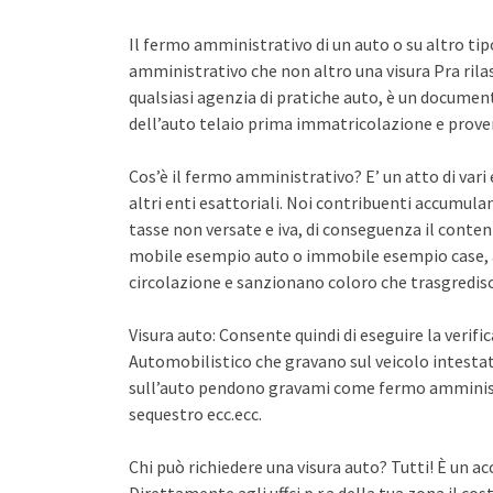
Il fermo amministrativo di un auto o su altro ti
amministrativo che non altro una visura Pra rila
qualsiasi agenzia di pratiche auto, è un documento 
dell’auto telaio prima immatricolazione e proven
Cos’è il fermo amministrativo? E’ un atto di var
altri enti esattoriali. Noi contribuenti accumula
tasse non versate e iva, di conseguenza il conten
mobile esempio auto o immobile esempio case, a
circolazione e sanzionano coloro che trasgredisco
Visura auto: Consente quindi di eseguire la verifi
Automobilistico che gravano sul veicolo intestato
sull’auto pendono gravami come fermo amminist
sequestro ecc.ecc.
Chi può richiedere una visura auto? Tutti! È un ac