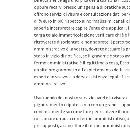
Direttamente agli uffci p.r.a della tua zona il co
oppure recarvi presso un’agenzia di pratiche auto 
offrono servizi di visura e consultazione dati pe
di ¾ euro in più rispetto ai normalissimi canali d
saperla interpretare capire l’ente che applica il
targa telaio immatricolazione verificare chi è è l
ritroverete disorientati e non saprete il percors
amministrativo è la vostra, dovrete attuare la pr
stato in vizio di notifica, se il gravame è stato 
fermo amministrativo è illegittima o cosa, Ecco 
un sito programmato all’espletamento della vis
esperto in vivavoce a darvi assistenza legale fis
amministrativo.
Usufruendo del nostro servizio avrete la visura e
pignoramento o ipoteca ma con un grande support
concretamente su come fare per risolvere il pro
rottamare un auto con fermo amministrativo, a 
presupposti, a cancellare il fermo amministrativo