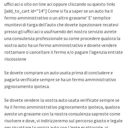
uffici aci o sito on line aci oppure cliccando su questo link
:
[add_to_cart id=”14″] Come si fa a saper se un auto ha il
fermo amministrativo o un altro gravame’ E’ semplice
munitevi di targa dell’auto che dovete ispezionare recatevi
presso gli uffici aci o usufruendo del nostro servizio avrete
una consulenza professionale su come procedere qualora la
vostra auto ha un fermo amministrativo e dovete vendere
rottamare o cancellare il fermo e/o pagare l’agenzia entrate
riscossione
Se dovete comprare un auto usata prima di concludere e
pagarla verificate sempre se ha un fermo amministrativo
pignoramento ipoteca.
Se dovete vendere la vostra auto usata verificate sempre se
ha il fermo amministrativo pignoramento ipoteca, qualora
aveste un gravame con la nostra consulenza sapreste come
risolvere e dove, vi indirizzeremo sul percorso giusto e legale
per riscattare la vostra auto con L’ente esattoriale, vi