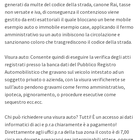
generati da multe del codice della strada, canone Rai, tasse
non versate e iva, di conseguenza il contenzioso viene
gestito da enti esattoriali il quale bloccano un bene mobile
esempio auto o immobile esempio case, applicando il fermo
amministrativo su un auto inibiscono la circolazione e
sanzionano coloro che trasgrediscono il codice della strada.
Visura auto: Consente quindi di eseguire la verifica degli atti
registrati presso la banca dati del Pubblico Registro
Automobilistico che gravano sul veicolo intestato ad un
soggetto privato o azienda, con la visura verificherete se
sull’auto pendono gravami come fermo amministrativo,
ipoteca, pignoramento, o procedure esecutive come
sequestro ecc.ecc.
Chi può richiedere una visura auto? Tutti! È un accesso ai dati
informatici di aci e p.r.a chiaramente è a pagamento!
Direttamente agli uffci p.r.a della tua zona il costo è di 7,00
circa ma dovrete prepararvi per interminabili attese, oppure