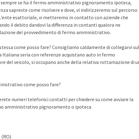
te sempre se ha il fermo amministrativo pignoramento ipoteca,
nza sapreste come risolvere e dove, vi indirizzeremo sul percorso
n L’ente esattoriale, vi metteremo in contatto con aziende che
do il debito dandovi la differenza in contanti qualora ne
llazione del provvedimento di fermo amministrativo.
a stessa come posso fare? Consigliamo caldamente di collegarvi su
Italiana seria con referenze acquistano auto in fermo
ore del veicolo, si occupano anche della relativa rottamazione di u
inistrativo come posso fare?
ete numeri telefonici contatti per chiedere su come avviare la
rmo amministrativo pignoramento o ipoteca
a (RO)