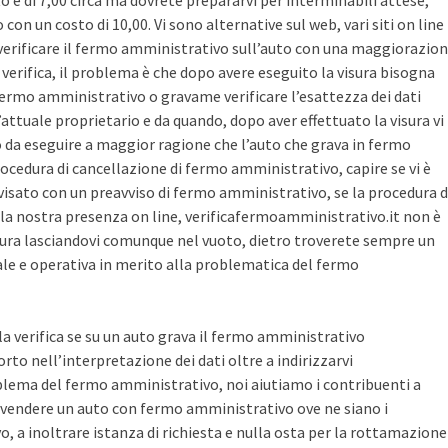
sto è di 7,00 circa ma dovrete prepararvi per interminabili attese,
con un costo di 10,00. Vi sono alternative sul web, vari siti on line
r verificare il fermo amministrativo sull’auto con una maggiorazio
i verifica, il problema è che dopo avere eseguito la visura bisogna
 fermo amministrativo o gravame verificare l’esattezza dei dati
’attuale proprietario e da quando, dopo aver effettuato la visura vi
o da eseguire a maggior ragione che l’auto che grava in fermo
ocedura di cancellazione di fermo amministrativo, capire se vi è
avvisato con un preavviso di fermo amministrativo, se la procedura d
la nostra presenza on line, verificafermoamministrativo.it non è
ura lasciandovi comunque nel vuoto, dietro troverete sempre un
cale e operativa in merito alla problematica del fermo
 la verifica se su un auto grava il fermo amministrativo
o nell’interpretazione dei dati oltre a indirizzarvi
blema del fermo amministrativo, noi aiutiamo i contribuenti a
vendere un auto con fermo amministrativo ove ne siano i
, a inoltrare istanza di richiesta e nulla osta per la rottamazione