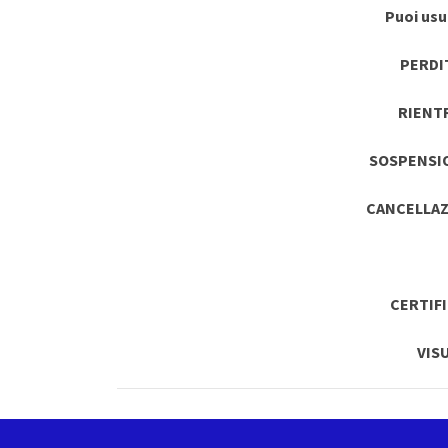
Puoi usuf
PERDI
RIENT
SOSPENSI
CANCELLAZ
CERTIF
VIS