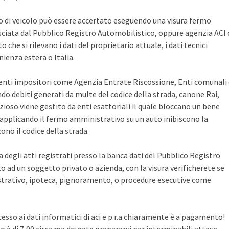
po di veicolo può essere accertato eseguendo una visura fermo
sciata dal Pubblico Registro Automobilistico, oppure agenzia ACI 
che si rilevano i dati del proprietario attuale, i dati tecnici
ienza estera o Italia.
i enti impositori come Agenzia Entrate Riscossione, Enti comunali
ndo debiti generati da multe del codice della strada, canone Rai,
zioso viene gestito da enti esattoriali il quale bloccano un bene
pplicando il fermo amministrativo su un auto inibiscono la
no il codice della strada.
ca degli atti registrati presso la banca dati del Pubblico Registro
 ad un soggetto privato o azienda, con la visura verificherete se
rativo, ipoteca, pignoramento, o procedure esecutive come
cesso ai dati informatici di aci e p.r.a chiaramente è a pagamento!