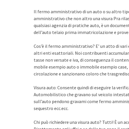
Il fermo amministrativo di un auto o su altro ti
amministrativo che non altro una visura Pra rila
qualsiasi agenzia di pratiche auto, è un documento 
dell’auto telaio prima immatricolazione e proven
Cos’è il fermo amministrativo? E’ un atto di var
altri enti esattoriali. Noi contribuenti accumula
tasse non versate e iva, di conseguenza il conten
mobile esempio auto o immobile esempio case, a
circolazione e sanzionano coloro che trasgredisco
Visura auto: Consente quindi di eseguire la verifi
Automobilistico che gravano sul veicolo intestato
sull’auto pendono gravami come fermo amminist
sequestro ecc.ecc.
Chi può richiedere una visura auto? Tutti! È un ac