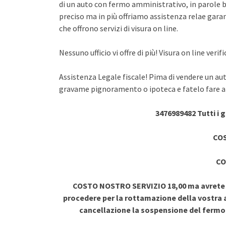
di un auto con fermo amministrativo, in parole br
preciso ma in più offriamo assistenza relae garant
che offrono servizi di visura on line.
Nessuno ufficio vi offre di più! Visura on line ve
Assistenza Legale fiscale! Pima di vendere un au
gravame pignoramento o ipoteca e fatelo fare a 
3476989482 Tutti i 
COS
CO
COSTO NOSTRO SERVIZIO 18,00 ma avrete vi
procedere per la rottamazione della vostra a
cancellazione la sospensione del ferm