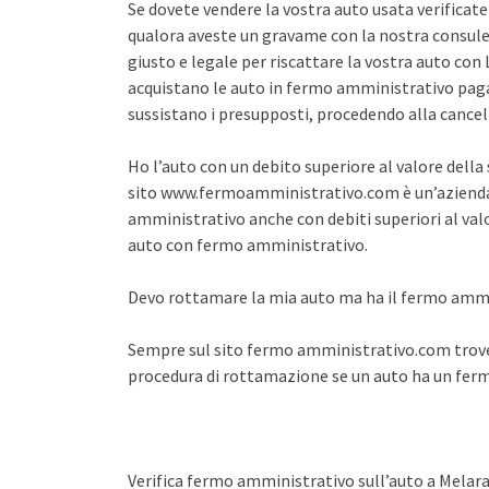
Se dovete vendere la vostra auto usata verifica
qualora aveste un gravame con la nostra consule
giusto e legale per riscattare la vostra auto co
acquistano le auto in fermo amministrativo pagan
sussistano i presupposti, procedendo alla cance
Ho l’auto con un debito superiore al valore dell
sito www.fermoamministrativo.com è un’azienda 
amministrativo anche con debiti superiori al val
auto con fermo amministrativo.
Devo rottamare la mia auto ma ha il fermo amm
Sempre sul sito fermo amministrativo.com trover
procedura di rottamazione se un auto ha un fe
Verifica fermo amministrativo sull’auto a Melar