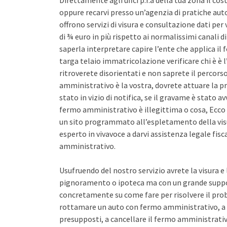
Direttamente agli uffci p.r.a della tua zona il co
oppure recarvi presso un’agenzia di pratiche auto 
offrono servizi di visura e consultazione dati pe
di ¾ euro in più rispetto ai normalissimi canali d
saperla interpretare capire l’ente che applica il
targa telaio immatricolazione verificare chi è è l
ritroverete disorientati e non saprete il percors
amministrativo è la vostra, dovrete attuare la pr
stato in vizio di notifica, se il gravame è stato 
fermo amministrativo è illegittima o cosa, Ecco 
un sito programmato all’espletamento della vis
esperto in vivavoce a darvi assistenza legale fis
amministrativo.
Usufruendo del nostro servizio avrete la visura e
pignoramento o ipoteca ma con un grande support
concretamente su come fare per risolvere il pro
rottamare un auto con fermo amministrativo, a 
presupposti, a cancellare il fermo amministrativo