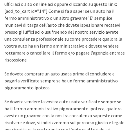
uffici aci o sito on line aci oppure cliccando su questo link
:
[add_to_cart id=”14″] Come si fa a saper se un auto ha il
fermo amministrativo o un altro gravame’ E’ semplice
munitevi di targa dell’auto che dovete ispezionare recatevi
presso gli uffici aci o usufruendo del nostro servizio avrete
una consulenza professionale su come procedere qualora la
vostra auto ha un fermo amministrativo e dovete vendere
rottamare o cancellare il fermo e/o pagare l’agenzia entrate
riscossione
Se dovete comprare un auto usata prima di concludere e
pagarla verificate sempre se ha un fermo amministrativo
pignoramento ipoteca.
Se dovete vendere la vostra auto usata verificate sempre se
ha il fermo amministrativo pignoramento ipoteca, qualora
aveste un gravame con la nostra consulenza sapreste come
risolvere e dove, vi indirizzeremo sul percorso giusto e legale
per riscattare la vostra auto con L’ente esattoriale, vi