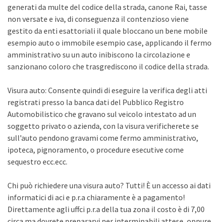
generati da multe del codice della strada, canone Rai, tasse
non versate e iva, di conseguenza il contenzioso viene
gestito da enti esattoriali il quale bloccano un bene mobile
esempio auto o immobile esempio case, applicando il fermo
amministrativo su un auto inibiscono la circolazione e
sanzionano coloro che trasgrediscono il codice della strada.
Visura auto: Consente quindi di eseguire la verifica degli atti
registrati presso la banca dati del Pubblico Registro
Automobilistico che gravano sul veicolo intestato ad un
soggetto privato o azienda, con la visura verificherete se
sull’auto pendono gravami come fermo amministrativo,
ipoteca, pignoramento, o procedure esecutive come
sequestro ecc.ecc.
Chi può richiedere una visura auto? Tutti! È un accesso ai dati
informatici di aci e p.r.a chiaramente è a pagamento!
Direttamente agli uffci p.r.a della tua zona il costo è di 7,00
circa ma dovrete prepararvi per interminabili attese, oppure