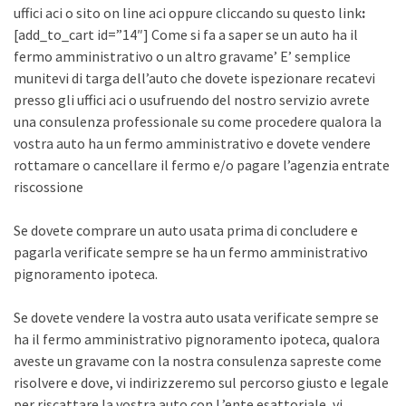
uffici aci o sito on line aci oppure cliccando su questo link
:
[add_to_cart id=”14″] Come si fa a saper se un auto ha il
fermo amministrativo o un altro gravame’ E’ semplice
munitevi di targa dell’auto che dovete ispezionare recatevi
presso gli uffici aci o usufruendo del nostro servizio avrete
una consulenza professionale su come procedere qualora la
vostra auto ha un fermo amministrativo e dovete vendere
rottamare o cancellare il fermo e/o pagare l’agenzia entrate
riscossione
Se dovete comprare un auto usata prima di concludere e
pagarla verificate sempre se ha un fermo amministrativo
pignoramento ipoteca.
Se dovete vendere la vostra auto usata verificate sempre se
ha il fermo amministrativo pignoramento ipoteca, qualora
aveste un gravame con la nostra consulenza sapreste come
risolvere e dove, vi indirizzeremo sul percorso giusto e legale
per riscattare la vostra auto con L’ente esattoriale, vi