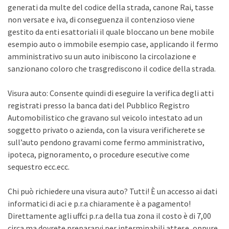
generati da multe del codice della strada, canone Rai, tasse
non versate e iva, di conseguenza il contenzioso viene
gestito da enti esattoriali il quale bloccano un bene mobile
esempio auto o immobile esempio case, applicando il fermo
amministrativo su un auto inibiscono la circolazione e
sanzionano coloro che trasgrediscono il codice della strada.
Visura auto: Consente quindi di eseguire la verifica degli atti
registrati presso la banca dati del Pubblico Registro
Automobilistico che gravano sul veicolo intestato ad un
soggetto privato o azienda, con la visura verificherete se
sull’auto pendono gravami come fermo amministrativo,
ipoteca, pignoramento, o procedure esecutive come
sequestro ecc.ecc.
Chi può richiedere una visura auto? Tutti! È un accesso ai dati
informatici di aci e p.r.a chiaramente è a pagamento!
Direttamente agli uffci p.r.a della tua zona il costo è di 7,00
circa ma dovrete prepararvi per interminabili attese, oppure