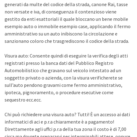
generati da multe del codice della strada, canone Rai, tasse
non versate e iva, di conseguenza il contenzioso viene
gestito da enti esattoriali il quale bloccano un bene mobile
esempio auto o immobile esempio case, applicando il fermo
amministrativo su un auto inibiscono la circolazione e
sanzionano coloro che trasgrediscono il codice della strada.
Visura auto: Consente quindi di eseguire la verifica degli atti
registrati presso la banca dati del Pubblico Registro
Automobilistico che gravano sul veicolo intestato ad un
soggetto privato o azienda, con la visura verificherete se
sull’auto pendono gravami come fermo amministrativo,
ipoteca, pignoramento, o procedure esecutive come
sequestro ecc.ecc.
Chi può richiedere una visura auto? Tutti! È un accesso ai dati
informatici di aci e p.r.a chiaramente è a pagamento!
Direttamente agli uffci p.r.a della tua zona il costo è di 7,00
circa ma dovrete prepararvi per interminabili attese, oppure