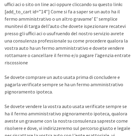
uffici aci o sito on line aci oppure cliccando su questo link
:
[add_to_cart id=”14″] Come si fa a saper se un auto ha il
fermo amministrativo o un altro gravame’ E’ semplice
munitevi di targa dell’auto che dovete ispezionare recatevi
presso gli uffici aci o usufruendo del nostro servizio avrete
una consulenza professionale su come procedere qualora la
vostra auto ha un fermo amministrativo e dovete vendere
rottamare o cancellare il fermo e/o pagare l’agenzia entrate
riscossione
Se dovete comprare un auto usata prima di concludere e
pagarla verificate sempre se ha un fermo amministrativo
pignoramento ipoteca.
Se dovete vendere la vostra auto usata verificate sempre se
ha il fermo amministrativo pignoramento ipoteca, qualora
aveste un gravame con la nostra consulenza sapreste come
risolvere e dove, vi indirizzeremo sul percorso giusto e legale
per riscattare la vostra auto con L’ente esattoriale, vi