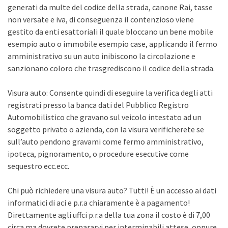
generati da multe del codice della strada, canone Rai, tasse
non versate e iva, di conseguenza il contenzioso viene
gestito da enti esattoriali il quale bloccano un bene mobile
esempio auto o immobile esempio case, applicando il fermo
amministrativo su un auto inibiscono la circolazione e
sanzionano coloro che trasgrediscono il codice della strada.
Visura auto: Consente quindi di eseguire la verifica degli atti
registrati presso la banca dati del Pubblico Registro
Automobilistico che gravano sul veicolo intestato ad un
soggetto privato o azienda, con la visura verificherete se
sull’auto pendono gravami come fermo amministrativo,
ipoteca, pignoramento, o procedure esecutive come
sequestro ecc.ecc.
Chi può richiedere una visura auto? Tutti! È un accesso ai dati
informatici di aci e p.r.a chiaramente è a pagamento!
Direttamente agli uffci p.r.a della tua zona il costo è di 7,00
circa ma dovrete prepararvi per interminabili attese, oppure