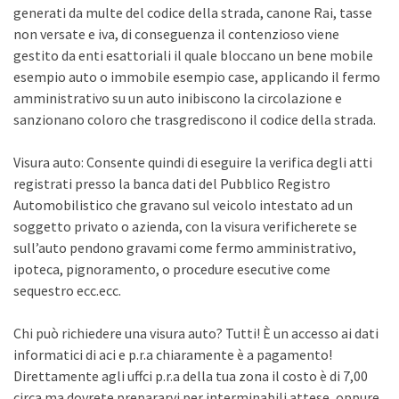
generati da multe del codice della strada, canone Rai, tasse
non versate e iva, di conseguenza il contenzioso viene
gestito da enti esattoriali il quale bloccano un bene mobile
esempio auto o immobile esempio case, applicando il fermo
amministrativo su un auto inibiscono la circolazione e
sanzionano coloro che trasgrediscono il codice della strada.
Visura auto: Consente quindi di eseguire la verifica degli atti
registrati presso la banca dati del Pubblico Registro
Automobilistico che gravano sul veicolo intestato ad un
soggetto privato o azienda, con la visura verificherete se
sull’auto pendono gravami come fermo amministrativo,
ipoteca, pignoramento, o procedure esecutive come
sequestro ecc.ecc.
Chi può richiedere una visura auto? Tutti! È un accesso ai dati
informatici di aci e p.r.a chiaramente è a pagamento!
Direttamente agli uffci p.r.a della tua zona il costo è di 7,00
circa ma dovrete prepararvi per interminabili attese, oppure