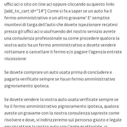
uffici aci o sito on line aci oppure cliccando su questo link
:
[add_to_cart id=”14″] Come si fa a saper se un auto ha il
fermo amministrativo o un altro gravame’ E’ semplice
munitevi di targa dell’auto che dovete ispezionare recatevi
presso gli uffici aci o usufruendo del nostro servizio avrete
una consulenza professionale su come procedere qualora la
vostra auto ha un fermo amministrativo e dovete vendere
rottamare o cancellare il fermo e/o pagare l’agenzia entrate
riscossione
Se dovete comprare un auto usata prima di concludere e
pagarla verificate sempre se ha un fermo amministrativo
pignoramento ipoteca.
Se dovete vendere la vostra auto usata verificate sempre se
ha il fermo amministrativo pignoramento ipoteca, qualora
aveste un gravame con la nostra consulenza sapreste come
risolvere e dove, vi indirizzeremo sul percorso giusto e legale
per riscattare la vostra auto con L’ente esattoriale, vi