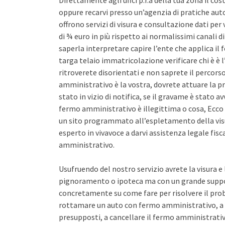
Direttamente agli uffci p.r.a della tua zona il co
oppure recarvi presso un’agenzia di pratiche auto 
offrono servizi di visura e consultazione dati pe
di ¾ euro in più rispetto ai normalissimi canali d
saperla interpretare capire l’ente che applica il
targa telaio immatricolazione verificare chi è è l
ritroverete disorientati e non saprete il percors
amministrativo è la vostra, dovrete attuare la pr
stato in vizio di notifica, se il gravame è stato 
fermo amministrativo è illegittima o cosa, Ecco 
un sito programmato all’espletamento della vis
esperto in vivavoce a darvi assistenza legale fis
amministrativo.
Usufruendo del nostro servizio avrete la visura e
pignoramento o ipoteca ma con un grande support
concretamente su come fare per risolvere il pro
rottamare un auto con fermo amministrativo, a 
presupposti, a cancellare il fermo amministrativo