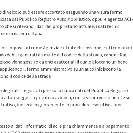
po di veicolo può essere accertato eseguendo una visura fermo
sciata dal Pubblico Registro Automobilistico, oppure agenzia ACI 
che si rilevano i dati del proprietario attuale, i dati tecnici
ienza estera o Italia.
i enti impositori come Agenzia Entrate Riscossione, Enti comunali
ndo debiti generati da multe del codice della strada, canone Rai,
zioso viene gestito da enti esattoriali il quale bloccano un bene
pplicando il fermo amministrativo su un auto inibiscono la
no il codice della strada.
ca degli atti registrati presso la banca dati del Pubblico Registro
 ad un soggetto privato o azienda, con la visura verificherete se
rativo, ipoteca, pignoramento, o procedure esecutive come
cesso ai dati informatici di aci e p.r.a chiaramente è a pagamento!