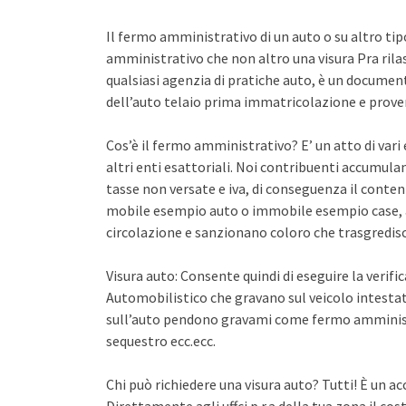
Il fermo amministrativo di un auto o su altro ti
amministrativo che non altro una visura Pra rila
qualsiasi agenzia di pratiche auto, è un documento 
dell’auto telaio prima immatricolazione e proven
Cos’è il fermo amministrativo? E’ un atto di var
altri enti esattoriali. Noi contribuenti accumula
tasse non versate e iva, di conseguenza il conten
mobile esempio auto o immobile esempio case, a
circolazione e sanzionano coloro che trasgredisco
Visura auto: Consente quindi di eseguire la verifi
Automobilistico che gravano sul veicolo intestato
sull’auto pendono gravami come fermo amminist
sequestro ecc.ecc.
Chi può richiedere una visura auto? Tutti! È un ac