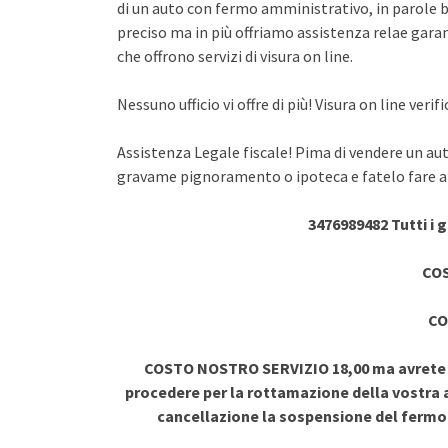
di un auto con fermo amministrativo, in parole br
preciso ma in più offriamo assistenza relae garant
che offrono servizi di visura on line.
Nessuno ufficio vi offre di più! Visura on line ve
Assistenza Legale fiscale! Pima di vendere un au
gravame pignoramento o ipoteca e fatelo fare a 
3476989482 Tutti i 
COS
CO
COSTO NOSTRO SERVIZIO 18,00 ma avrete vi
procedere per la rottamazione della vostra a
cancellazione la sospensione del ferm