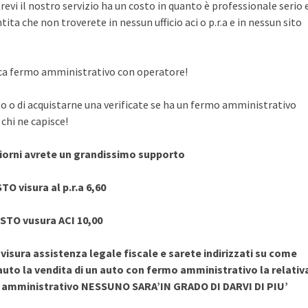
evi il nostro servizio ha un costo in quanto è professionale serio 
ita che non troverete in nessun ufficio aci o p.r.a e in nessun sito
rifica fermo amministrativo con operatore!
to o di acquistarne una verificate se ha un fermo amministrativo
chi ne capisce!
giorni avrete un grandissimo supporto
TO visura al p.r.a 6,60
STO vusura ACI 10,00
sura assistenza legale fiscale e sarete indirizzati su come
uto la vendita di un auto con fermo amministrativo la relativ
o amministrativo NESSUNO SARA’IN GRADO DI DARVI DI PIU’