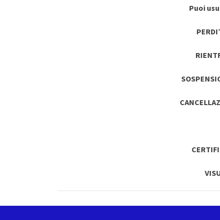
Puoi usuf
PERDI
RIENT
SOSPENSI
CANCELLAZ
CERTIF
VIS