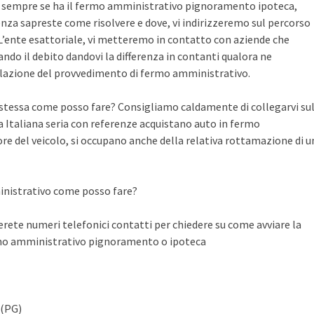
te sempre se ha il fermo amministrativo pignoramento ipoteca,
nza sapreste come risolvere e dove, vi indirizzeremo sul percorso
n L’ente esattoriale, vi metteremo in contatto con aziende che
do il debito dandovi la differenza in contanti qualora ne
llazione del provvedimento di fermo amministrativo.
a stessa come posso fare? Consigliamo caldamente di collegarvi su
Italiana seria con referenze acquistano auto in fermo
ore del veicolo, si occupano anche della relativa rottamazione di u
inistrativo come posso fare?
ete numeri telefonici contatti per chiedere su come avviare la
rmo amministrativo pignoramento o ipoteca
 (PG)