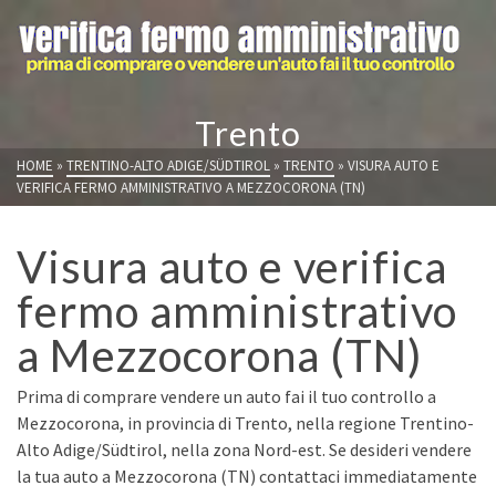
Trento
HOME
»
TRENTINO-ALTO ADIGE/SÜDTIROL
»
TRENTO
»
VISURA AUTO E
VERIFICA FERMO AMMINISTRATIVO A MEZZOCORONA (TN)
Visura auto e verifica
fermo amministrativo
a Mezzocorona (TN)
Prima di comprare vendere un auto fai il tuo controllo a
Mezzocorona, in provincia di Trento, nella regione Trentino-
Alto Adige/Südtirol, nella zona Nord-est. Se desideri vendere
la tua auto a Mezzocorona (TN) contattaci immediatamente