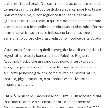
e altri enti esattoriali. Noi contribuenti accumulando debiti
generati da multe del codice della strada, canone Rai, tasse
non versate e iva, di conseguenza il contenzioso viene
gestito da enti esattoriali il quale bloccano un bene mobile
esempio auto o immobile esempio case, applicando il fermo
amministrativo su un auto inibiscono la circolazione e
sanzionano coloro che trasgrediscono il codice della strada.
Visura auto: Consente quindi di eseguire la verifica degli atti
registrati presso la banca dati del Pubblico Registro
Automobilistico che gravano sul veicolo intestato ad un
soggetto privato o azienda, con la visura verificherete se
sull’auto pendono gravami come fermo amministrativo,
ipoteca, pignoramento, o procedure esecutive come
sequestro ecc.ecc.
Chi può richiedere una visura auto? Tutti! È un accesso ai dati
informatici di aci e p.r.a chiaramente è a pagamento!
Direttamente agli uffci p.r.a della tua zona il costo è di 7,00