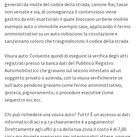
generati da multe del codice della strada, canone Rai, tasse
non versate e iva, di conseguenza il contenzioso viene
gestito da enti esattoriali il quale bloccano un bene mobile
esempio auto o immobile esempio case, applicando il fermo
amministrativo su un auto inibiscono la circolazione e
sanzionano coloro che trasgrediscono il codice della strada.
Visura auto: Consente quindi di eseguire la verifica degli atti
registrati presso la banca dati del Pubblico Registro
Automobilistico che gravano sul veicolo intestato ad un
soggetto privato o azienda, con la visura verificherete se
sull’auto pendono gravami come fermo amministrativo,
ipoteca, pignoramento, o procedure esecutive come
sequestro ecc.ecc.
Chi può richiedere una visura auto? Tutti! È un accesso ai dati
informatici di aci e p.r.a chiaramente è a pagamento!
Direttamente agli uffci p.r.a della tua zona il costo è di 7,00
circa ma dovrete prepararvi per interminabili attese, oppure