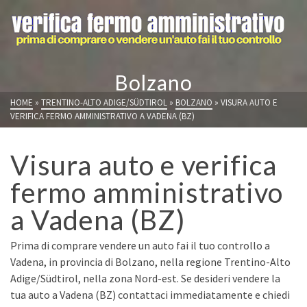
Bolzano
HOME
»
TRENTINO-ALTO ADIGE/SÜDTIROL
»
BOLZANO
»
VISURA AUTO E
VERIFICA FERMO AMMINISTRATIVO A VADENA (BZ)
Visura auto e verifica
fermo amministrativo
a Vadena (BZ)
Prima di comprare vendere un auto fai il tuo controllo a
Vadena, in provincia di Bolzano, nella regione Trentino-Alto
Adige/Südtirol, nella zona Nord-est. Se desideri vendere la
tua auto a Vadena (BZ) contattaci immediatamente e chiedi