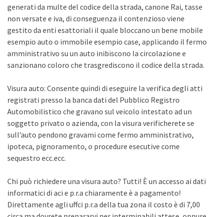
generati da multe del codice della strada, canone Rai, tasse
non versate e iva, di conseguenza il contenzioso viene
gestito da enti esattoriali il quale bloccano un bene mobile
esempio auto o immobile esempio case, applicando il fermo
amministrativo su un auto inibiscono la circolazione e
sanzionano coloro che trasgrediscono il codice della strada.
Visura auto: Consente quindi di eseguire la verifica degli atti
registrati presso la banca dati del Pubblico Registro
Automobilistico che gravano sul veicolo intestato ad un
soggetto privato o azienda, con la visura verificherete se
sull’auto pendono gravami come fermo amministrativo,
ipoteca, pignoramento, o procedure esecutive come
sequestro ecc.ecc.
Chi può richiedere una visura auto? Tutti! È un accesso ai dati
informatici di aci e p.r.a chiaramente è a pagamento!
Direttamente agli uffci p.r.a della tua zona il costo è di 7,00
circa ma dovrete prepararvi per interminabili attese, oppure