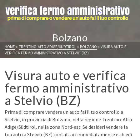
Bolzano
HOME
»
TRENTINO-ALTO ADIGE/SÜDTIROL
»
BOLZANO
»
VISURA AUTO E
VERIFICA FERMO AMMINISTRATIVO A STELVIO (BZ)
Visura auto e verifica
fermo amministrativo
a Stelvio (BZ)
Prima di comprare vendere un auto fai il tuo controllo a
Stelvio, in provincia di Bolzano, nella regione Trentino-Alto
Adige/Südtirol, nella zona Nord-est. Se desideri vendere la
tua auto a Stelvio (BZ) contattaci immediatamente e chiedi