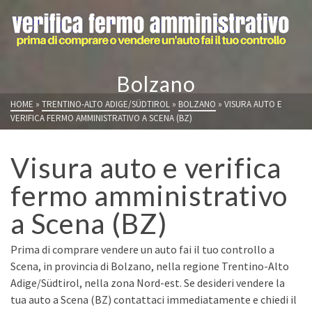
Bolzano
HOME
»
TRENTINO-ALTO ADIGE/SÜDTIROL
»
BOLZANO
»
VISURA AUTO E
VERIFICA FERMO AMMINISTRATIVO A SCENA (BZ)
Visura auto e verifica
fermo amministrativo
a Scena (BZ)
Prima di comprare vendere un auto fai il tuo controllo a
Scena, in provincia di Bolzano, nella regione Trentino-Alto
Adige/Südtirol, nella zona Nord-est. Se desideri vendere la
tua auto a Scena (BZ) contattaci immediatamente e chiedi il