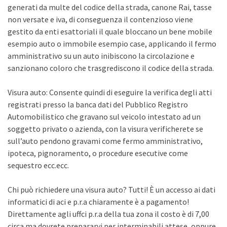
generati da multe del codice della strada, canone Rai, tasse
non versate e iva, di conseguenza il contenzioso viene
gestito da enti esattoriali il quale bloccano un bene mobile
esempio auto o immobile esempio case, applicando il fermo
amministrativo su un auto inibiscono la circolazione e
sanzionano coloro che trasgrediscono il codice della strada.
Visura auto: Consente quindi di eseguire la verifica degli atti
registrati presso la banca dati del Pubblico Registro
Automobilistico che gravano sul veicolo intestato ad un
soggetto privato o azienda, con la visura verificherete se
sull’auto pendono gravami come fermo amministrativo,
ipoteca, pignoramento, o procedure esecutive come
sequestro ecc.ecc.
Chi può richiedere una visura auto? Tutti! È un accesso ai dati
informatici di aci e p.r.a chiaramente è a pagamento!
Direttamente agli uffci p.r.a della tua zona il costo è di 7,00
circa ma dovrete prepararvi per interminabili attese, oppure