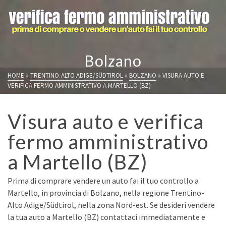
Bolzano
HOME
»
TRENTINO-ALTO ADIGE/SÜDTIROL
»
BOLZANO
»
VISURA AUTO E
VERIFICA FERMO AMMINISTRATIVO A MARTELLO (BZ)
Visura auto e verifica
fermo amministrativo
a Martello (BZ)
Prima di comprare vendere un auto fai il tuo controllo a
Martello, in provincia di Bolzano, nella regione Trentino-
Alto Adige/Südtirol, nella zona Nord-est. Se desideri vendere
la tua auto a Martello (BZ) contattaci immediatamente e