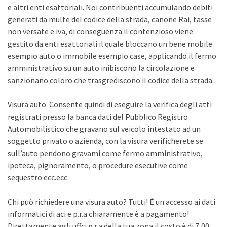
e altri enti esattoriali. Noi contribuenti accumulando debiti
generati da multe del codice della strada, canone Rai, tasse
non versate e iva, di conseguenza il contenzioso viene
gestito da enti esattoriali il quale bloccano un bene mobile
esempio auto o immobile esempio case, applicando il fermo
amministrativo su un auto inibiscono la circolazione e
sanzionano coloro che trasgrediscono il codice della strada.
Visura auto: Consente quindi di eseguire la verifica degli atti
registrati presso la banca dati del Pubblico Registro
Automobilistico che gravano sul veicolo intestato ad un
soggetto privato o azienda, con la visura verificherete se
sull’auto pendono gravami come fermo amministrativo,
ipoteca, pignoramento, o procedure esecutive come
sequestro ecc.ecc.
Chi può richiedere una visura auto? Tutti! È un accesso ai dati
informatici di aci e p.r.a chiaramente è a pagamento!
Direttamente agli uffci p.r.a della tua zona il costo è di 7,00