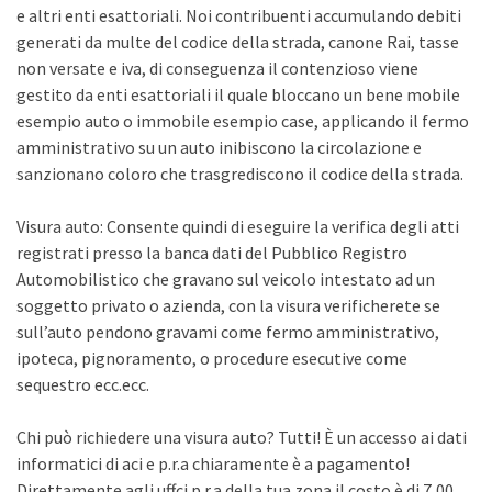
e altri enti esattoriali. Noi contribuenti accumulando debiti
generati da multe del codice della strada, canone Rai, tasse
non versate e iva, di conseguenza il contenzioso viene
gestito da enti esattoriali il quale bloccano un bene mobile
esempio auto o immobile esempio case, applicando il fermo
amministrativo su un auto inibiscono la circolazione e
sanzionano coloro che trasgrediscono il codice della strada.
Visura auto: Consente quindi di eseguire la verifica degli atti
registrati presso la banca dati del Pubblico Registro
Automobilistico che gravano sul veicolo intestato ad un
soggetto privato o azienda, con la visura verificherete se
sull’auto pendono gravami come fermo amministrativo,
ipoteca, pignoramento, o procedure esecutive come
sequestro ecc.ecc.
Chi può richiedere una visura auto? Tutti! È un accesso ai dati
informatici di aci e p.r.a chiaramente è a pagamento!
Direttamente agli uffci p.r.a della tua zona il costo è di 7,00