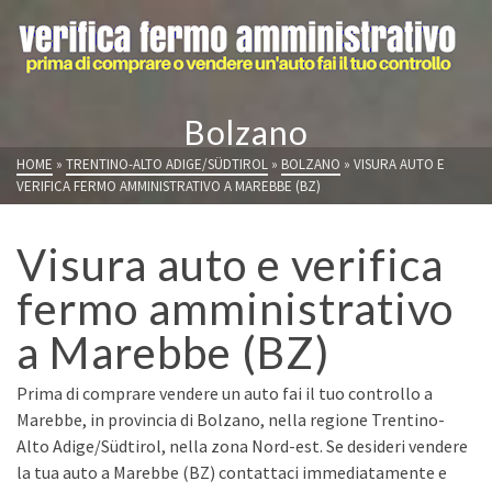
Bolzano
HOME
»
TRENTINO-ALTO ADIGE/SÜDTIROL
»
BOLZANO
»
VISURA AUTO E
VERIFICA FERMO AMMINISTRATIVO A MAREBBE (BZ)
Visura auto e verifica
fermo amministrativo
a Marebbe (BZ)
Prima di comprare vendere un auto fai il tuo controllo a
Marebbe, in provincia di Bolzano, nella regione Trentino-
Alto Adige/Südtirol, nella zona Nord-est. Se desideri vendere
la tua auto a Marebbe (BZ) contattaci immediatamente e