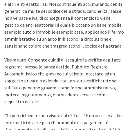
e altri enti esattoriali. Noi contribuenti accumulando debiti
generati da multe del codice della strada, canone Rai, tasse
non versate e iva, di conseguenza il contenzioso viene
gestito da enti esattoriali il quale bloccano un bene mobile
esempio auto o immobile esempio case, applicando il fermo
amministrativo su un auto inibiscono la circolazione e
sanzionano coloro che trasgrediscono il codice della strada.
Visura auto: Consente quindi di eseguire la verifica degli atti
registrati presso la banca dati del Pubblico Registro
Automobilistico che gravano sul veicolo intestato ad un
soggetto privato o azienda, con la visura verificherete se
sull’auto pendono gravami come fermo amministrativo,
ipoteca, pignoramento, o procedure esecutive come
sequestro ecc.ecc.
Chi può richiedere una visura auto? Tutti! È un accesso ai dati
informatici di aci e p.r.a chiaramente è a pagamento!
Direttamente agli uffci p.r.a della tua zona il costo è di 7,00