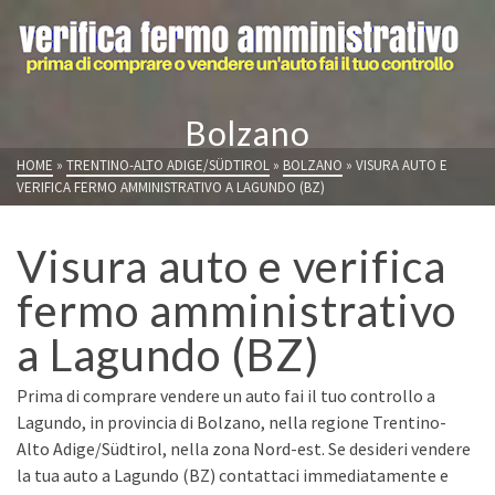
Bolzano
HOME
»
TRENTINO-ALTO ADIGE/SÜDTIROL
»
BOLZANO
»
VISURA AUTO E
VERIFICA FERMO AMMINISTRATIVO A LAGUNDO (BZ)
Visura auto e verifica
fermo amministrativo
a Lagundo (BZ)
Prima di comprare vendere un auto fai il tuo controllo a
Lagundo, in provincia di Bolzano, nella regione Trentino-
Alto Adige/Südtirol, nella zona Nord-est. Se desideri vendere
la tua auto a Lagundo (BZ) contattaci immediatamente e