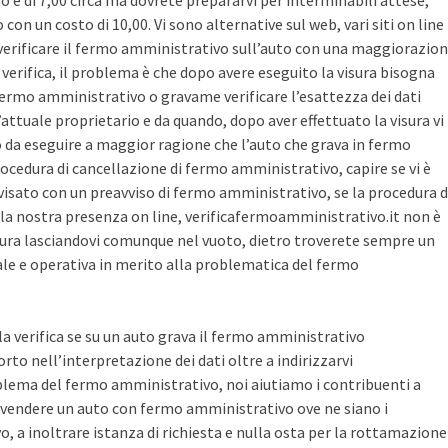
sto è di 7,00 circa ma dovrete prepararvi per interminabili attese,
con un costo di 10,00. Vi sono alternative sul web, vari siti on line
r verificare il fermo amministrativo sull’auto con una maggiorazio
i verifica, il problema è che dopo avere eseguito la visura bisogna
 fermo amministrativo o gravame verificare l’esattezza dei dati
’attuale proprietario e da quando, dopo aver effettuato la visura vi
o da eseguire a maggior ragione che l’auto che grava in fermo
ocedura di cancellazione di fermo amministrativo, capire se vi è
avvisato con un preavviso di fermo amministrativo, se la procedura d
la nostra presenza on line, verificafermoamministrativo.it non è
ura lasciandovi comunque nel vuoto, dietro troverete sempre un
cale e operativa in merito alla problematica del fermo
 la verifica se su un auto grava il fermo amministrativo
o nell’interpretazione dei dati oltre a indirizzarvi
blema del fermo amministrativo, noi aiutiamo i contribuenti a
vendere un auto con fermo amministrativo ove ne siano i
, a inoltrare istanza di richiesta e nulla osta per la rottamazione