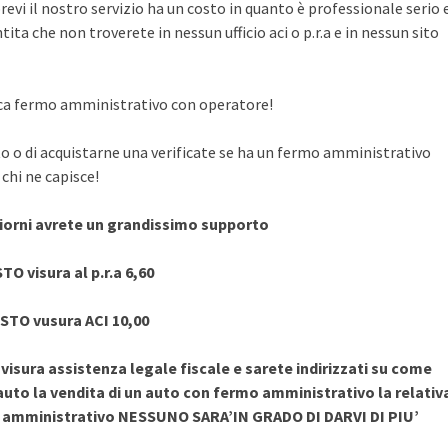
evi il nostro servizio ha un costo in quanto è professionale serio 
ita che non troverete in nessun ufficio aci o p.r.a e in nessun sito
rifica fermo amministrativo con operatore!
to o di acquistarne una verificate se ha un fermo amministrativo
chi ne capisce!
giorni avrete un grandissimo supporto
TO visura al p.r.a 6,60
STO vusura ACI 10,00
sura assistenza legale fiscale e sarete indirizzati su come
uto la vendita di un auto con fermo amministrativo la relativ
o amministrativo NESSUNO SARA’IN GRADO DI DARVI DI PIU’