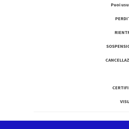
Puoi usuf
PERDI
RIENT
SOSPENSI
CANCELLAZ
CERTIF
VIS