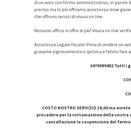
di un auto con fermo amministrativo, in parole br
preciso ma in più offriamo assistenza relae garant
che offrono servizi di visura on line.
Nessuno ufficio vi offre di più! Visura on line ve
Assistenza Legale fiscale! Pima di vendere un au
gravame pignoramento o ipoteca e fatelo fare a 
3476989482 Tutti i 
COS
CO
COSTO NOSTRO SERVIZIO 18,00 ma avrete vi
procedere per la rottamazione della vostra a
cancellazione la sospensione del ferm