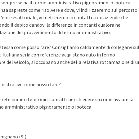
te sempre se ha il fermo amministrativo pignoramento ipoteca,
nza sapreste come risolvere e dove, vi indirizzeremo sul percorso
n L’ente esattoriale, vi metteremo in contatto con aziende che
do il debito dandovi la differenza in contanti qualora ne
llazione del provvedimento di fermo amministrativo.
a stessa come posso fare? Consigliamo caldamente di collegarvi su
Italiana seria con referenze acquistano auto in fermo
ore del veicolo, si occupano anche della relativa rottamazione di u
inistrativo come posso fare?
ete numeri telefonici contatti per chiedere su come avviare la
rmo amministrativo pignoramento o ipoteca
imignano (SI)