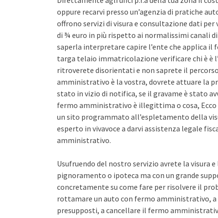
Direttamente agli uffci p.r.a della tua zona il co
oppure recarvi presso un’agenzia di pratiche auto 
offrono servizi di visura e consultazione dati pe
di ¾ euro in più rispetto ai normalissimi canali d
saperla interpretare capire l’ente che applica il
targa telaio immatricolazione verificare chi è è l
ritroverete disorientati e non saprete il percors
amministrativo è la vostra, dovrete attuare la pr
stato in vizio di notifica, se il gravame è stato 
fermo amministrativo è illegittima o cosa, Ecco 
un sito programmato all’espletamento della vis
esperto in vivavoce a darvi assistenza legale fis
amministrativo.
Usufruendo del nostro servizio avrete la visura e
pignoramento o ipoteca ma con un grande support
concretamente su come fare per risolvere il pro
rottamare un auto con fermo amministrativo, a 
presupposti, a cancellare il fermo amministrativo