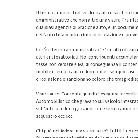
Il fermo amministrativo di un auto o su altro ti
amministrativo che non altro una visura Pra rila
qualsiasi agenzia di pratiche auto, è un documento 
dell’auto telaio prima immatricolazione e proven
Cos’è il fermo amministrativo? E’ un atto di var
altri enti esattoriali. Noi contribuenti accumula
tasse non versate e iva, di conseguenza il conten
mobile esempio auto o immobile esempio case, a
circolazione e sanzionano coloro che trasgredisco
Visura auto: Consente quindi di eseguire la verifi
Automobilistico che gravano sul veicolo intestato
sull’auto pendono gravami come fermo amminist
sequestro ecc.ecc.
Chi può richiedere una visura auto? Tutti! È un ac