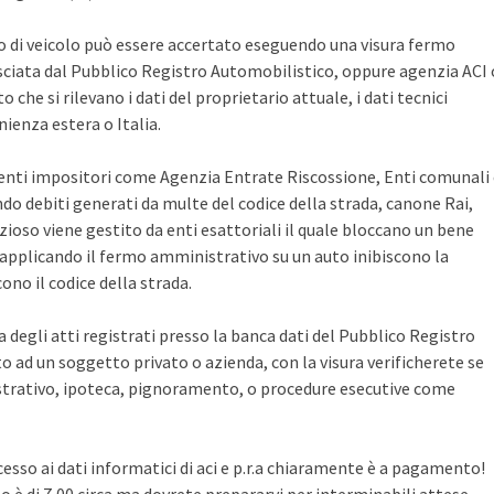
po di veicolo può essere accertato eseguendo una visura fermo
sciata dal Pubblico Registro Automobilistico, oppure agenzia ACI 
che si rilevano i dati del proprietario attuale, i dati tecnici
ienza estera o Italia.
i enti impositori come Agenzia Entrate Riscossione, Enti comunali
ndo debiti generati da multe del codice della strada, canone Rai,
zioso viene gestito da enti esattoriali il quale bloccano un bene
pplicando il fermo amministrativo su un auto inibiscono la
no il codice della strada.
ca degli atti registrati presso la banca dati del Pubblico Registro
 ad un soggetto privato o azienda, con la visura verificherete se
rativo, ipoteca, pignoramento, o procedure esecutive come
cesso ai dati informatici di aci e p.r.a chiaramente è a pagamento!