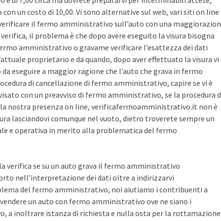
sto è di 7,00 circa ma dovrete prepararvi per interminabili attese,
con un costo di 10,00. Vi sono alternative sul web, vari siti on line
r verificare il fermo amministrativo sull’auto con una maggiorazio
i verifica, il problema è che dopo avere eseguito la visura bisogna
 fermo amministrativo o gravame verificare l’esattezza dei dati
’attuale proprietario e da quando, dopo aver effettuato la visura vi
o da eseguire a maggior ragione che l’auto che grava in fermo
ocedura di cancellazione di fermo amministrativo, capire se vi è
avvisato con un preavviso di fermo amministrativo, se la procedura d
la nostra presenza on line, verificafermoamministrativo.it non è
ura lasciandovi comunque nel vuoto, dietro troverete sempre un
cale e operativa in merito alla problematica del fermo
 la verifica se su un auto grava il fermo amministrativo
o nell’interpretazione dei dati oltre a indirizzarvi
blema del fermo amministrativo, noi aiutiamo i contribuenti a
vendere un auto con fermo amministrativo ove ne siano i
, a inoltrare istanza di richiesta e nulla osta per la rottamazione