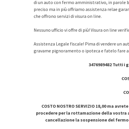
di un auto con fermo amministrativo, in parole br
preciso ma in più offriamo assistenza relae garant
che offrono servizi di visura on line.
Nessuno ufficio vi offre di più! Visura on line ve
Assistenza Legale fiscale! Pima di vendere un au
gravame pignoramento o ipoteca e fatelo fare a 
3476989482 Tutti i 
COS
CO
COSTO NOSTRO SERVIZIO 18,00 ma avrete vi
procedere per la rottamazione della vostra a
cancellazione la sospensione del ferm