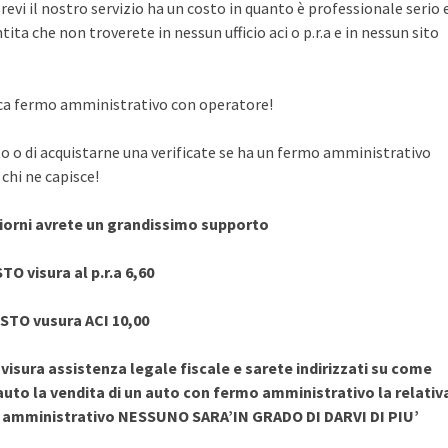
evi il nostro servizio ha un costo in quanto è professionale serio 
ita che non troverete in nessun ufficio aci o p.r.a e in nessun sito
rifica fermo amministrativo con operatore!
to o di acquistarne una verificate se ha un fermo amministrativo
chi ne capisce!
giorni avrete un grandissimo supporto
TO visura al p.r.a 6,60
STO vusura ACI 10,00
sura assistenza legale fiscale e sarete indirizzati su come
uto la vendita di un auto con fermo amministrativo la relativ
o amministrativo NESSUNO SARA’IN GRADO DI DARVI DI PIU’