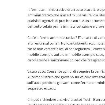
Il fermo amministrativo di un auto o su altro ti
amministrativo che non altro una visura Pra rila
qualsiasi agenzia di pratiche auto, è un documento 
dell’auto telaio prima immatricolazione e proven
Cos’è il fermo amministrativo? E’ un atto di var
altri enti esattoriali. Noi contribuenti accumula
tasse non versate e iva, di conseguenza il conten
mobile esempio auto o immobile esempio case, a
circolazione e sanzionano coloro che trasgredisco
Visura auto: Consente quindi di eseguire la verifi
Automobilistico che gravano sul veicolo intestato
sull’auto pendono gravami come fermo amminist
sequestro ecc.ecc.
Chi può richiedere una visura auto? Tutti! È un ac