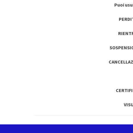
Puoi usuf
PERDI
RIENT
SOSPENSI
CANCELLAZ
CERTIF
VIS