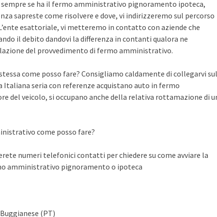
te sempre se ha il fermo amministrativo pignoramento ipoteca,
nza sapreste come risolvere e dove, vi indirizzeremo sul percorso
n L’ente esattoriale, vi metteremo in contatto con aziende che
do il debito dandovi la differenza in contanti qualora ne
llazione del provvedimento di fermo amministrativo.
a stessa come posso fare? Consigliamo caldamente di collegarvi su
Italiana seria con referenze acquistano auto in fermo
ore del veicolo, si occupano anche della relativa rottamazione di u
inistrativo come posso fare?
ete numeri telefonici contatti per chiedere su come avviare la
rmo amministrativo pignoramento o ipoteca
e Buggianese (PT)