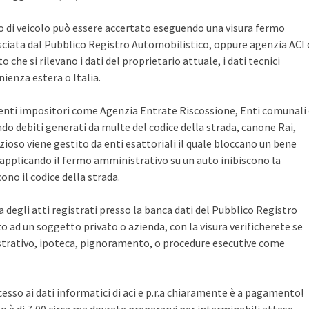
po di veicolo può essere accertato eseguendo una visura fermo
sciata dal Pubblico Registro Automobilistico, oppure agenzia ACI 
che si rilevano i dati del proprietario attuale, i dati tecnici
ienza estera o Italia.
i enti impositori come Agenzia Entrate Riscossione, Enti comunali
ndo debiti generati da multe del codice della strada, canone Rai,
zioso viene gestito da enti esattoriali il quale bloccano un bene
pplicando il fermo amministrativo su un auto inibiscono la
no il codice della strada.
ca degli atti registrati presso la banca dati del Pubblico Registro
 ad un soggetto privato o azienda, con la visura verificherete se
rativo, ipoteca, pignoramento, o procedure esecutive come
cesso ai dati informatici di aci e p.r.a chiaramente è a pagamento!