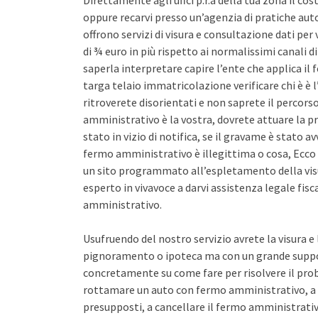
Direttamente agli uffci p.r.a della tua zona il co
oppure recarvi presso un’agenzia di pratiche auto 
offrono servizi di visura e consultazione dati pe
di ¾ euro in più rispetto ai normalissimi canali d
saperla interpretare capire l’ente che applica il
targa telaio immatricolazione verificare chi è è l
ritroverete disorientati e non saprete il percors
amministrativo è la vostra, dovrete attuare la pr
stato in vizio di notifica, se il gravame è stato 
fermo amministrativo è illegittima o cosa, Ecco 
un sito programmato all’espletamento della vis
esperto in vivavoce a darvi assistenza legale fis
amministrativo.
Usufruendo del nostro servizio avrete la visura e
pignoramento o ipoteca ma con un grande support
concretamente su come fare per risolvere il pro
rottamare un auto con fermo amministrativo, a 
presupposti, a cancellare il fermo amministrativo