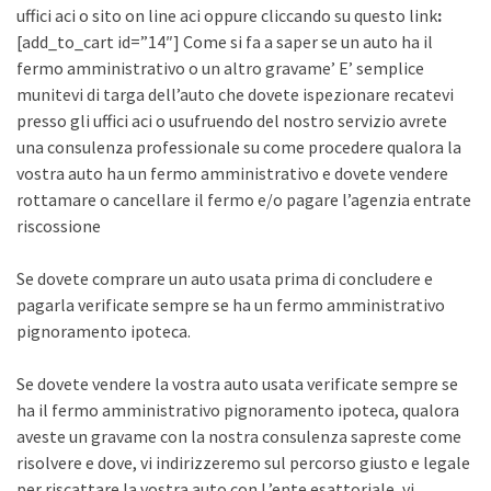
uffici aci o sito on line aci oppure cliccando su questo link
:
[add_to_cart id=”14″] Come si fa a saper se un auto ha il
fermo amministrativo o un altro gravame’ E’ semplice
munitevi di targa dell’auto che dovete ispezionare recatevi
presso gli uffici aci o usufruendo del nostro servizio avrete
una consulenza professionale su come procedere qualora la
vostra auto ha un fermo amministrativo e dovete vendere
rottamare o cancellare il fermo e/o pagare l’agenzia entrate
riscossione
Se dovete comprare un auto usata prima di concludere e
pagarla verificate sempre se ha un fermo amministrativo
pignoramento ipoteca.
Se dovete vendere la vostra auto usata verificate sempre se
ha il fermo amministrativo pignoramento ipoteca, qualora
aveste un gravame con la nostra consulenza sapreste come
risolvere e dove, vi indirizzeremo sul percorso giusto e legale
per riscattare la vostra auto con L’ente esattoriale, vi