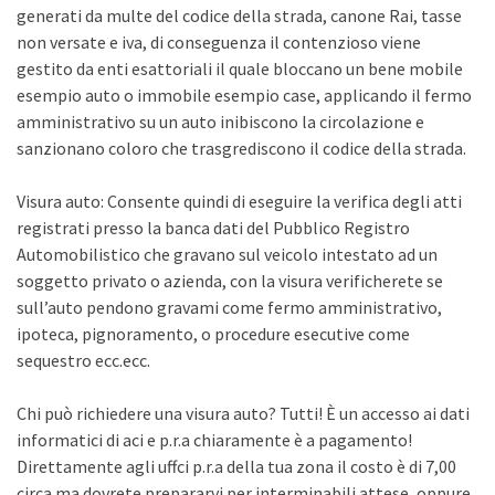
generati da multe del codice della strada, canone Rai, tasse
non versate e iva, di conseguenza il contenzioso viene
gestito da enti esattoriali il quale bloccano un bene mobile
esempio auto o immobile esempio case, applicando il fermo
amministrativo su un auto inibiscono la circolazione e
sanzionano coloro che trasgrediscono il codice della strada.
Visura auto: Consente quindi di eseguire la verifica degli atti
registrati presso la banca dati del Pubblico Registro
Automobilistico che gravano sul veicolo intestato ad un
soggetto privato o azienda, con la visura verificherete se
sull’auto pendono gravami come fermo amministrativo,
ipoteca, pignoramento, o procedure esecutive come
sequestro ecc.ecc.
Chi può richiedere una visura auto? Tutti! È un accesso ai dati
informatici di aci e p.r.a chiaramente è a pagamento!
Direttamente agli uffci p.r.a della tua zona il costo è di 7,00
circa ma dovrete prepararvi per interminabili attese, oppure