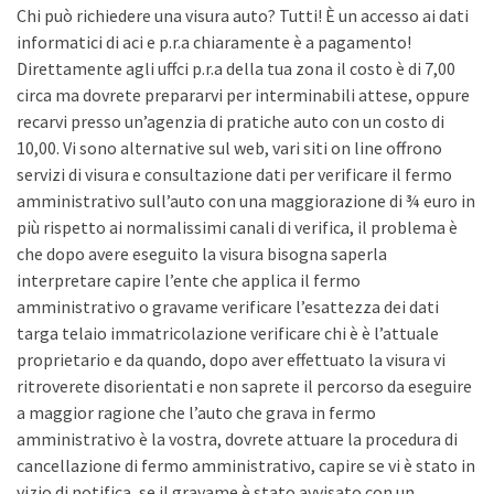
Chi può richiedere una visura auto? Tutti! È un accesso ai dati
informatici di aci e p.r.a chiaramente è a pagamento!
Direttamente agli uffci p.r.a della tua zona il costo è di 7,00
circa ma dovrete prepararvi per interminabili attese, oppure
recarvi presso un’agenzia di pratiche auto con un costo di
10,00. Vi sono alternative sul web, vari siti on line offrono
servizi di visura e consultazione dati per verificare il fermo
amministrativo sull’auto con una maggiorazione di ¾ euro in
più rispetto ai normalissimi canali di verifica, il problema è
che dopo avere eseguito la visura bisogna saperla
interpretare capire l’ente che applica il fermo
amministrativo o gravame verificare l’esattezza dei dati
targa telaio immatricolazione verificare chi è è l’attuale
proprietario e da quando, dopo aver effettuato la visura vi
ritroverete disorientati e non saprete il percorso da eseguire
a maggior ragione che l’auto che grava in fermo
amministrativo è la vostra, dovrete attuare la procedura di
cancellazione di fermo amministrativo, capire se vi è stato in
vizio di notifica, se il gravame è stato avvisato con un