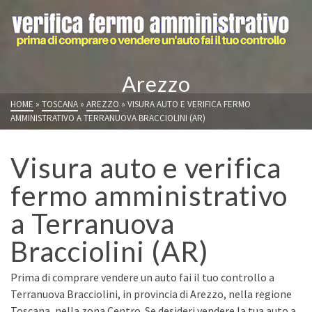
Arezzo
HOME
»
TOSCANA
»
AREZZO
»
VISURA AUTO E VERIFICA FERMO
AMMINISTRATIVO A TERRANUOVA BRACCIOLINI (AR)
Visura auto e verifica
fermo amministrativo
a Terranuova
Bracciolini (AR)
Prima di comprare vendere un auto fai il tuo controllo a
Terranuova Bracciolini, in provincia di Arezzo, nella regione
Toscana, nella zona Centro. Se desideri vendere la tua auto a