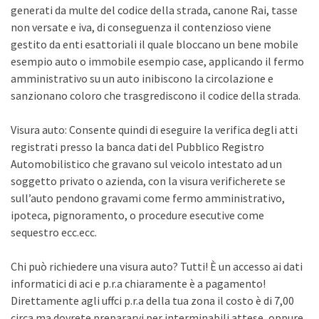
generati da multe del codice della strada, canone Rai, tasse
non versate e iva, di conseguenza il contenzioso viene
gestito da enti esattoriali il quale bloccano un bene mobile
esempio auto o immobile esempio case, applicando il fermo
amministrativo su un auto inibiscono la circolazione e
sanzionano coloro che trasgrediscono il codice della strada.
Visura auto: Consente quindi di eseguire la verifica degli atti
registrati presso la banca dati del Pubblico Registro
Automobilistico che gravano sul veicolo intestato ad un
soggetto privato o azienda, con la visura verificherete se
sull’auto pendono gravami come fermo amministrativo,
ipoteca, pignoramento, o procedure esecutive come
sequestro ecc.ecc.
Chi può richiedere una visura auto? Tutti! È un accesso ai dati
informatici di aci e p.r.a chiaramente è a pagamento!
Direttamente agli uffci p.r.a della tua zona il costo è di 7,00
circa ma dovrete prepararvi per interminabili attese, oppure