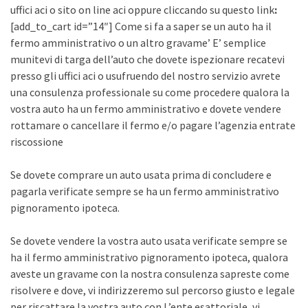
uffici aci o sito on line aci oppure cliccando su questo link
:
[add_to_cart id=”14″] Come si fa a saper se un auto ha il
fermo amministrativo o un altro gravame’ E’ semplice
munitevi di targa dell’auto che dovete ispezionare recatevi
presso gli uffici aci o usufruendo del nostro servizio avrete
una consulenza professionale su come procedere qualora la
vostra auto ha un fermo amministrativo e dovete vendere
rottamare o cancellare il fermo e/o pagare l’agenzia entrate
riscossione
Se dovete comprare un auto usata prima di concludere e
pagarla verificate sempre se ha un fermo amministrativo
pignoramento ipoteca.
Se dovete vendere la vostra auto usata verificate sempre se
ha il fermo amministrativo pignoramento ipoteca, qualora
aveste un gravame con la nostra consulenza sapreste come
risolvere e dove, vi indirizzeremo sul percorso giusto e legale
per riscattare la vostra auto con L’ente esattoriale, vi